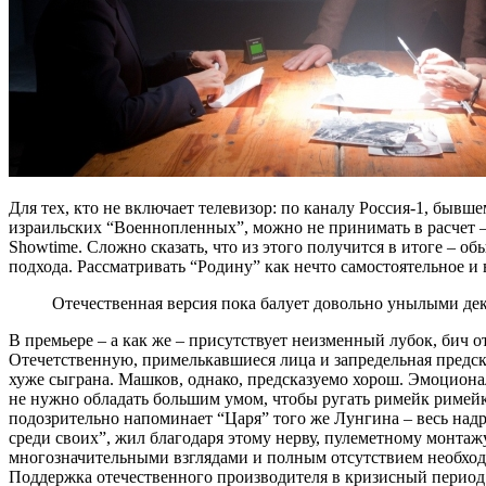
Для тех, кто не включает телевизор: по каналу Россия-1, бывш
израильских “Военнопленных”, можно не принимать в расчет –
Showtime. Сложно сказать, что из этого получится в итоге – о
подхода. Рассматривать “Родину” как нечто самостоятельное 
Отечественная версия пока балует довольно унылыми де
В премьере – а как же – присутствует неизменный лубок, бич 
Отечетственную, примелькавшиеся лица и запредельная предск
хуже сыграна. Машков, однако, предсказуемо хорош. Эмоциона
не нужно обладать большим умом, чтобы ругать римейк римейка 
подозрительно напоминает “Царя” того же Лунгина – весь над
среди своих”, жил благодаря этому нерву, пулеметному монта
многозначительными взглядами и полным отсутствием необходим
Поддержка отечественного производителя в кризисный период –