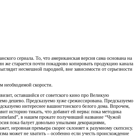
нского сериала. То, что американская версия сама основана на
ин же старается почти покадрово копировать продукцию канала
, выглядит несмешной пародией, вне зависимости от серьезности
м необходимой скорости.
квизит, оставшийся от советского кино про Великую
уемо дешево. Предсказуемо хуже срежиссирована. Предсказуемо
дсказуемо интереснее вашингтонского белого дома. Впрочем,
вит историю тикать, что добавит ей нерва: пока методика
Homeland”, в нашем прокате получивший название “Чужой
ерсия пока балует довольно унылыми декорациями,
жет, неровная премьера скорее склоняет к разумному скепсису.
изма может не хватить – особенно если учесть происхождение