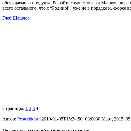
обсуждаемого продукта. Решайте сами, стоит ли Машков, вера 
всего остального, что с “Родиной” уже не в порядке и, скорее вс
Глеб Шашлов
Страницы:
1
2
3
4
| |
Автор:
Postcriticism
|
2019-01-05T15:34:50+03:00
30 Март, 2015, 05
Поделитесь ссылкой в социальных сетях!