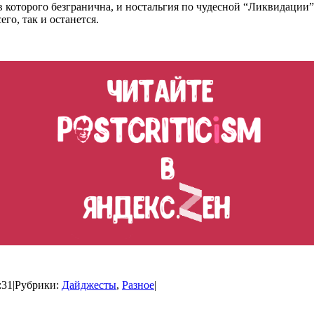
в которого безгранична, и ностальгия по чудесной “Ликвидации
его, так и останется.
:31
|
Рубрики:
Дайджесты
,
Разное
|