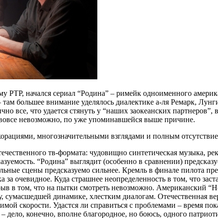
ему РТР, начался сериал “Родина” – римейк одноименного америка
 там большее внимание уделялось диалектике а-ля Ремарк, Лунг
бычно все, что удается стянуть у “наших заокеанских партнеров”
и вовсе невозможно, по уже упоминавшейся выше причине.
корациями, многозначительными взглядами и полным отсутствие
отечественного тв-формата: чудовищно синтетическая музыка, ре
азуемость. “Родина” выглядит (особенно в сравнении) предсказ
льные сцены предсказуемо сильнее. Кремль в финале пилота пре
за очевидное. Куда страшнее неопределенность в том, что заста
рыв в том, что на пытки смотреть невозможно. Американский “
жу, сумасшедшей динамике, хлестким диалогам. Отечественная в
ой скорости. Удастся ли справиться с проблемами – время пока
 дело, конечно, вполне благородное, но боюсь, одного патриот