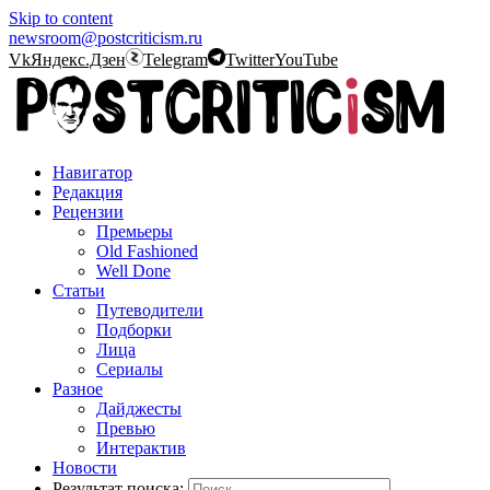
Skip to content
newsroom@postcriticism.ru
Vk
Яндекс.Дзен
Telegram
Twitter
YouTube
Навигатор
Редакция
Рецензии
Премьеры
Old Fashioned
Well Done
Статьи
Путеводители
Подборки
Лица
Сериалы
Разное
Дайджесты
Превью
Интерактив
Новости
Результат поиска: