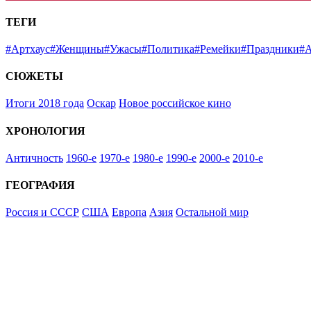
ТЕГИ
#Артхаус
#Женщины
#Ужасы
#Политика
#Ремейки
#Праздники
#А
СЮЖЕТЫ
Итоги 2018 года
Оскар
Новое российское кино
ХРОНОЛОГИЯ
Античность
1960-е
1970-е
1980-е
1990-е
2000-е
2010-е
ГЕОГРАФИЯ
Россия и СССР
США
Европа
Азия
Остальной мир