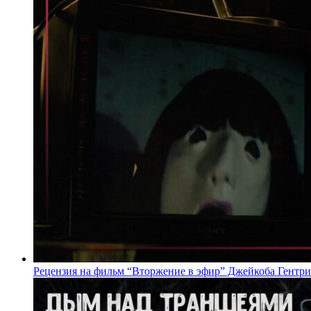
Рецензия на фильм “Вторжение в эфир” Джейкоба Гентри