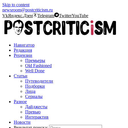
Skip to content
newsroom@postcriticism.ru
Vk
Яндекс.Дзен
Telegram
Twitter
YouTube
Навигатор
Редакция
Рецензии
Премьеры
Old Fashioned
Well Done
Статьи
Путеводители
Подборки
Лица
Сериалы
Разное
Дайджесты
Превью
Интерактив
Новости
Результат поиска: