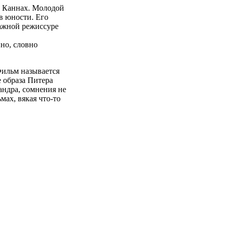
в Каннах. Молодой
в юности. Его
ажной режиссуре
но, словно
Фильм называется
 образа Питера
андра, сомнения не
мах, вякая что-то