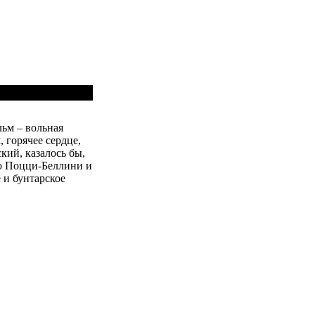
ьм – вольная
 горячее сердце,
кий, казалось бы,
о Поцци-Беллини и
е и бунтарское