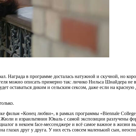
ал. Награда в программе досталась натужной и скучной, но кор
ля можно описать примерно так: личико Нильса Шнайдера не в
будет оставаться диким и сельским сексом, даже если на красную
только.
ке фильм «Конец любви», в рамках программы «Biennale College
юли и израильтянин Юваль с самой экспозиции разлучены фо
диалог в некоем face-мессенджере и всё самое важное в жизни 
 на глазах друг у друга. У них есть совсем маленький сын, неос