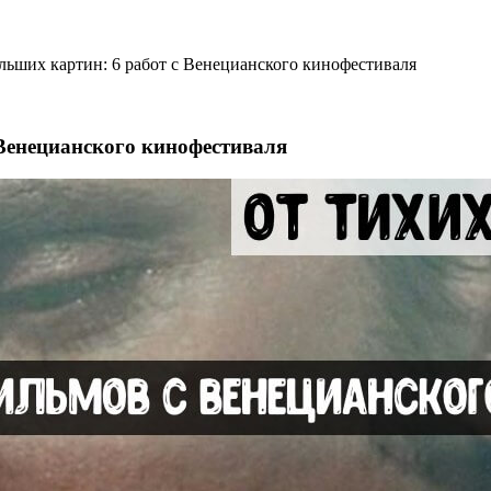
льших картин: 6 работ с Венецианского кинофестиваля
 Венецианского кинофестиваля