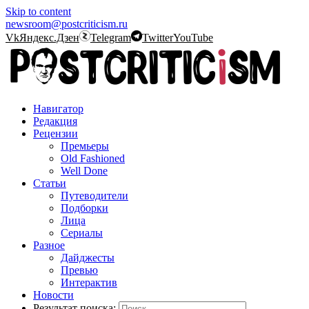
Skip to content
newsroom@postcriticism.ru
Vk
Яндекс.Дзен
Telegram
Twitter
YouTube
Навигатор
Редакция
Рецензии
Премьеры
Old Fashioned
Well Done
Статьи
Путеводители
Подборки
Лица
Сериалы
Разное
Дайджесты
Превью
Интерактив
Новости
Результат поиска: