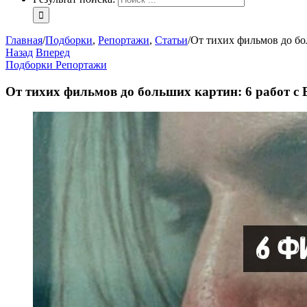
Главная
/
Подборки
,
Репортажи
,
Статьи
/
От тихих фильмов до бо
Назад
Вперед
Подборки
Репортажи
От тихих фильмов до больших картин: 6 работ с