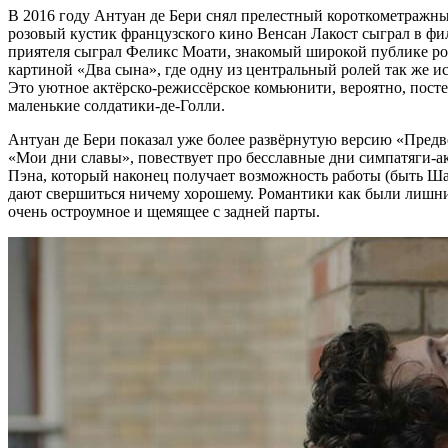
В 2016 году Антуан де Бери снял прелестный короткометражн
розовый кустик французского кино Венсан Лакост сыграл в фил
приятеля сыграл Феликс Моати, знакомый широкой публике ро
картиной «Два сына», где одну из центральный ролей так же и
Это уютное актёрско-режиссёрское комьюнити, вероятно, посте
маленькие солдатики-де-Голли.
Антуан де Бери показал уже более развёрнутую версию «Предв
«Мои дни славы», повествует про бесславные дни симпатяги-а
Пэна, который наконец получает возможность работы (быть Ша
дают свершиться ничему хорошему. Романтики как были лишними
очень остроумное и щемящее с задней парты.