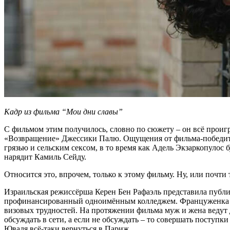
Кадр из фильма “Мои дни славы”
С фильмом этим получилось, словно по сюжету – он всё проигр
«Возвращение» Джессики Палю. Ощущения от фильма-победите
грязью и сельским сексом, в то время как Адель Экзаркопулос 
нарядит Камиль Сейду.
Относится это, впрочем, только к этому фильму. Ну, или почти 
Израильская режиссёрша Керен Бен Рафаэль представила публи
профинансированный одноимённым колледжем. Француженка Ж
визовых трудностей. На протяжении фильма муж и жена ведут 
обсуждать в сети, а если не обсуждать – то совершать поступки
Юваля всё-таки вернуться в Париж.