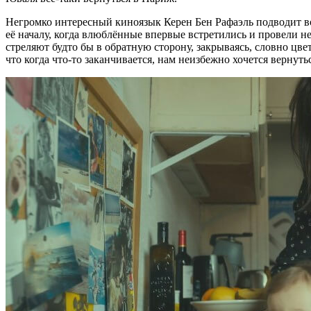
Негромко интересный киноязык Керен Бен Рафаэль подводит 
её началу, когда влюблённые впервые встретились и провели 
стреляют будто бы в обратную сторону, закрываясь, словно цве
что когда что-то заканчивается, нам неизбежно хочется вернуть