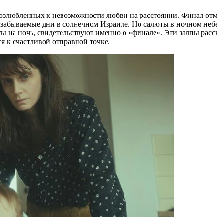
возлюбленных к невозможности любви на расстоянии. Финал отм
незабываемые дни в солнечном Израиле. Но салюты в ночном небе
ты на ночь, свидетельствуют именно о «финале». Эти залпы расс
ся к счастливой отправной точке.