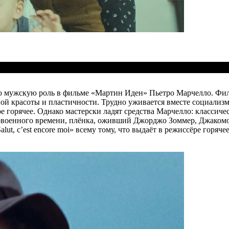
ю мужскую роль в фильме «Мартин Иден» Пьетро Марчелло. Фил
й красоты и пластичности. Трудно уживается вместе социализм,
е горячее. Однако мастерски ладят средства Марчелло: классичес
довоенного времени, плёнка, оживший Джорджо Зоммер, Джаком
ut, c’est encore moi» всему тому, что выдаёт в режиссёре горяче