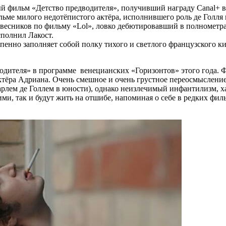
ый фильм «Детство предводителя», получивший награду Canal+ 
ьме милого недотёпистого актёра, исполнившего роль де Голля 
весников по фильму «Lol», ловко дебютировавший в полнометр
сполнил Лакост.
пенно заполняет собой полку тихого и светлого французского ки
одителя» в программе венецианских «Горизонтов» этого года. 
ктёра Адриана. Очень смешное и очень грустное переосмысление
рлем де Голлем в юности), однако неизлечимый инфантилизм, х
, так и будут жить на отшибе, напоминая о себе в редких филь