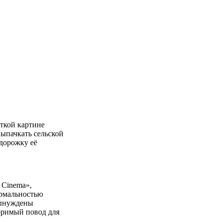
откой картине
ыпачкать сельской
 дорожку её
 Cinema»,
рмальностью
вынуждены
поримый повод для