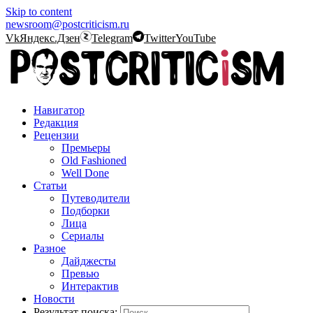
Skip to content
newsroom@postcriticism.ru
Vk
Яндекс.Дзен
Telegram
Twitter
YouTube
Навигатор
Редакция
Рецензии
Премьеры
Old Fashioned
Well Done
Статьи
Путеводители
Подборки
Лица
Сериалы
Разное
Дайджесты
Превью
Интерактив
Новости
Результат поиска: