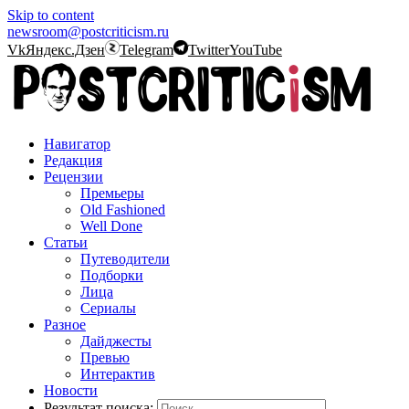
Skip to content
newsroom@postcriticism.ru
Vk
Яндекс.Дзен
Telegram
Twitter
YouTube
Навигатор
Редакция
Рецензии
Премьеры
Old Fashioned
Well Done
Статьи
Путеводители
Подборки
Лица
Сериалы
Разное
Дайджесты
Превью
Интерактив
Новости
Результат поиска: