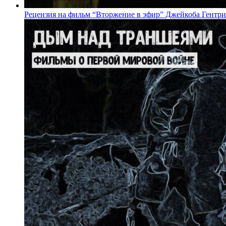
Рецензия на фильм “Вторжение в эфир” Джейкоба Гентри