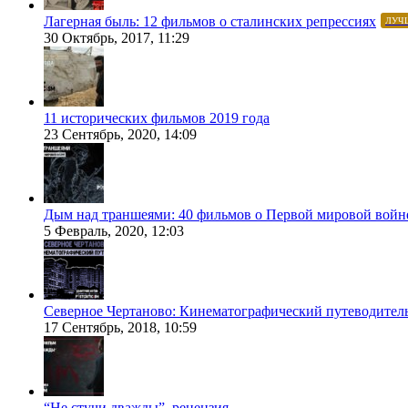
Лагерная быль: 12 фильмов о сталинских репрессиях
ЛУЧ
30 Октябрь, 2017, 11:29
11 исторических фильмов 2019 года
23 Сентябрь, 2020, 14:09
Дым над траншеями: 40 фильмов о Первой мировой войн
5 Февраль, 2020, 12:03
Северное Чертаново: Кинематографический путеводител
17 Сентябрь, 2018, 10:59
“Не стучи дважды”, рецензия