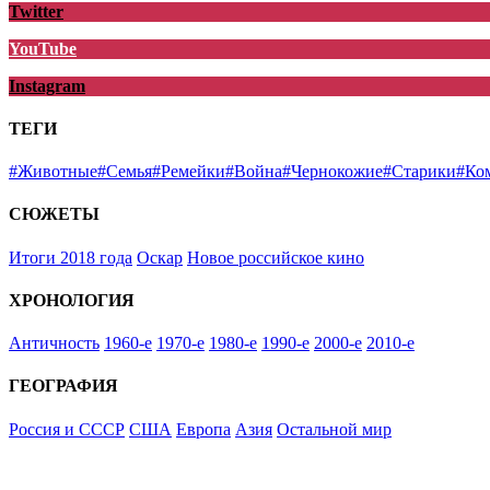
Twitter
YouTube
Instagram
ТЕГИ
#Животные
#Семья
#Ремейки
#Война
#Чернокожие
#Старики
#Ко
СЮЖЕТЫ
Итоги 2018 года
Оскар
Новое российское кино
ХРОНОЛОГИЯ
Античность
1960-е
1970-е
1980-е
1990-е
2000-е
2010-е
ГЕОГРАФИЯ
Россия и СССР
США
Европа
Азия
Остальной мир