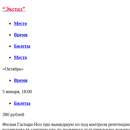
“Экстаз”
Место
Время
Билеты
Место
«Октябрь»
Время
5 января, 18:00
Билеты
380 рублей
Фильм Гаспара Ноэ про вышедшую из под контроля репетицию
коллектива (в сангрию кто-то подмешал лсд) прекрасно ложитс