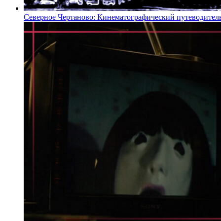
Северное Чертаново: Кинематографический путеводител