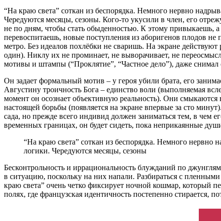
“На краю света” соткан из беспорядка. Немного нервно надрыв
Чередуются месяцы, сезоны. Кого-то укусили в член, его отрежу
не по дням, чтобы стать обыденностью. К этому привыкаешь, 
перевоспитаешь, новые поступления из аборигенов плодов не пр
метро. Без идеалов похлёбки не сваришь. На экране действуют
один). Никлу их не проминает, не выворачивает, не переосмыс
мотивы и штампы (“Проклятие”, “Частное дело”), даже снимал
Он задает формальный мотив – у героя убили брата, его занима
Августину троичность Бога – единство воли (выполняемая всле
момент он осознает объективную реальность). Они смыкаются в 
настоящей борьбы (появляется на экране впервые за сто минут
сада, но прежде всего индивид должен заниматься тем, в чем ег
временных границах, он будет сидеть, пока неприкаянные душ
“На краю света” соткан из беспорядка. Немного нервно 
логики. Чередуются месяцы, сезоны
Бесконтрольность и иррациональность блужданий по джунглям
в ситуацию, поскольку на них напали. Разбираться с пленными
краю света” очень четко фиксирует ночной кошмар, который пере
полях, где французская идентичность постепенно стирается, по