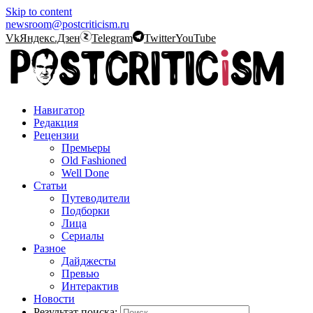
Skip to content
newsroom@postcriticism.ru
Vk
Яндекс.Дзен
Telegram
Twitter
YouTube
Навигатор
Редакция
Рецензии
Премьеры
Old Fashioned
Well Done
Статьи
Путеводители
Подборки
Лица
Сериалы
Разное
Дайджесты
Превью
Интерактив
Новости
Результат поиска: