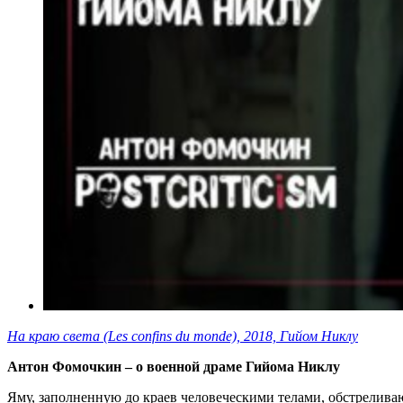
На краю света (Les confins du monde), 2018, Гийом Никлу
Антон Фомочкин – о военной драме Гийома Никлу
Яму, заполненную до краев человеческими телами, обстрелива