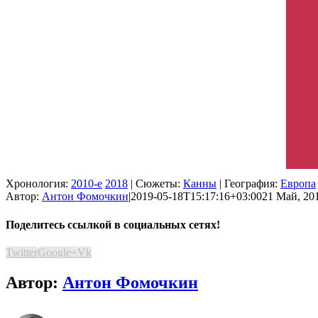
Хронология:
2010-е
2018
| Сюжеты:
Канны
| География:
Европа
Автор:
Антон Фомочкин
|
2019-05-18T15:17:16+03:00
21 Май, 201
Поделитесь ссылкой в социальных сетях!
Twitter
Google+
Vk
Автор:
Антон Фомочкин