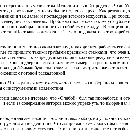
етно переписанным сюжетом. Исполнительный продюсер Чхан Ука
нты, на которые у многих бы не поднялась рука. Как результат, 
венники и так далее) и постмодернистского искусства. При обобщ
мелее, чем у остальных. Проблематика героев так же усугубляетс
него нет выбора – покончить с собой ему не дадут. В конце ко
 создатели «Настоящего детектива») – чем не доказательство ко
точно понимает, по каким законам, и как должен работать его ф
о, где-то пришито такими грубыми красными стежками, что очеви
ски степенно – в кадре десятки голов с колюще-режущим, а камера
но, – хаос подчеркивается движением камеры, строгость композ
вальди («Зима» буквально звучит в фильме), а также оставляет
инокомикс с готовой раскадровкой.
но. Что экранная жестокость – это не только выбор, но условност
я с инструментами воздействия
ризнавался в интервью, что «Олдбой» был так проработан и отре
 – и если за содержание авторов можно упрекнуть, то выбранная
о экранная жестокость – это не только выбор, но условность, как
нструментами воздействия. Что жанровые схемы могут быть отв
ют и в жанровом сегменте. Это кино в динамике, где нет рефле