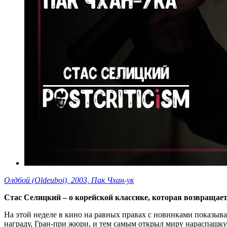
Олдбой (Oldeuboi), 2003, Пак Чхан-ук
Стас Селицкий – о корейской классике, которая возвращает
На этой неделе в кино на равных правах с новинками показыв
награду, Гран-при жюри, и тем самым открыл миру нараспашку 