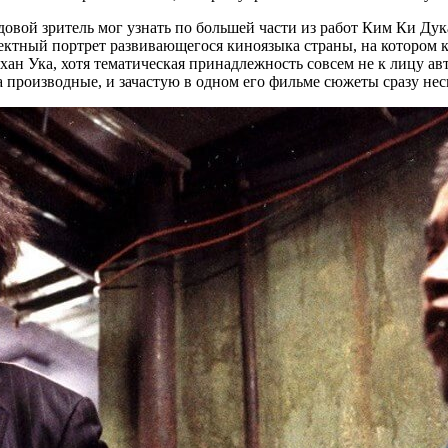
овой зритель мог узнать по большей части из работ Ким Ки Дук
рректный портрет развивающегося киноязыка страны, на котором 
ан Ука, хотя тематическая принадлежность совсем не к лицу ав
а производные, и зачастую в одном его фильме сюжеты сразу нес