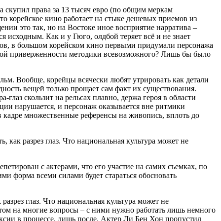
 скупил права за 13 тысяч евро (по общим меркам
это корейское кино работает на стыке дешевых приемов из
ении это так, но на Востоке иное восприятие нарратива –
я исходным. Как и у Гюго, олдбой теряет всё и не знает
нцов, в большом корейском кино первыми придумали персонажа
рейской приверженности методики всевозможного? Лишь бы было
ильм. Вообще, корейцы всячески любят утрировать как детали
дность вещей только прощает сам факт их существования.
-глаз скользит на рельсах плавно, держа героя в области
иции нарушается, и персонаж оказывается вне ритмики
 в кадре множественные референсы на живопись, вплоть до
ь, как разрез глаз. Что национальная культура может не
петирован с актерами, что его участие на самих съемках, по
 ими форма всеми силами будет стараться обосновать
 разрез глаз. Что национальная культура может не
етом на многие вопросы – с ними нужно работать лишь немного
ксии в процессе, лишь после. Актер Ли Бен Хон пропустил