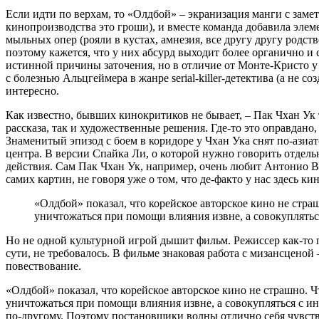
Если идти по верхам, то «Олдбой» – экранизация манги с зам
кинопроизводства это гроши), и вместе команда добавила элеме
мыльных опер (рояли в кустах, амнезия, все другу другу родст
поэтому кажется, что у них абсурд выходит более органично и с
истинной причины заточения, но в отличие от Монте-Кристо у 
с болезнью Альцгеймера в жанре serial-killer-детектива (а не
интересно.
Как известно, бывших кинокритиков не бывает, – Пак Чхан Ук 
рассказа, так и художественные решения. Где-то это оправдан
Знаменитый эпизод с боем в коридоре у Чхан Ука снят по-азиат
центра. В версии Спайка Ли, о которой нужно говорить отдель
действия. Сам Пак Чхан Ук, например, очень любит Антонио Ви
самих картин, не говоря уже о том, что де-факто у нас здесь к
«Олдбой» показал, что корейское авторское кино не страш
уничтожаться при помощи влияния извне, а совокуплятьс
Но не одной культурной игрой дышит фильм. Режиссер как-то п
сути, не требовалось. В фильме знаковая работа с мизансценой
повествование.
«Олдбой» показал, что корейское авторское кино не страшно. Чт
уничтожаться при помощи влияния извне, а совокупляться с и
по-другому. Поэтому постановщики волны отлично себя чувству