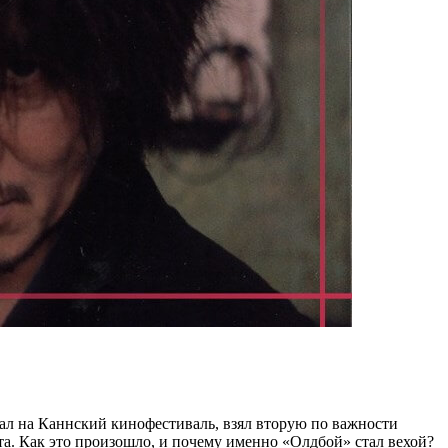
ал на Каннский кинофестиваль, взял вторую по важности
та. Как это произошло, и почему именно «Олдбой» стал вехой?