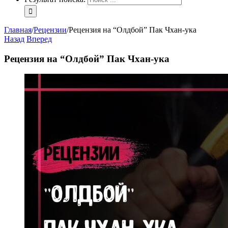
Главная
/
Рецензии
/
Рецензия на “Олдбой” Пак Чхан-ука
Назад
Вперед
Рецензия на “Олдбой” Пак Чхан-ука