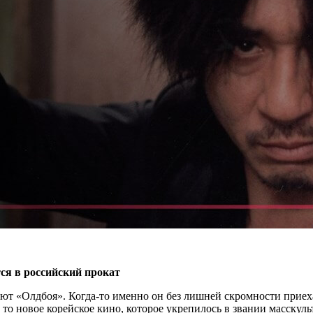
ся в российский прокат
ают «Олдбоя». Когда-то именно он без лишней скромности приех
то новое корейское кино, которое укрепилось в звании масскуль