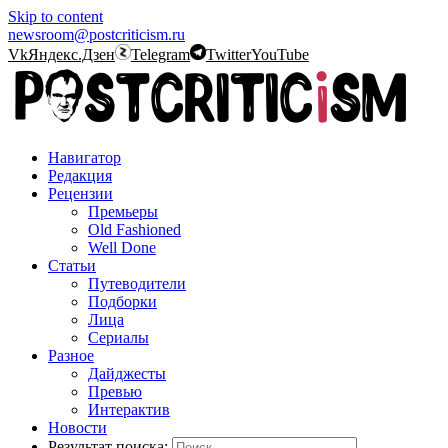
Skip to content
newsroom@postcriticism.ru
Vk
Яндекс.Дзен
Telegram
Twitter
YouTube
Навигатор
Редакция
Рецензии
Премьеры
Old Fashioned
Well Done
Статьи
Путеводители
Подборки
Лица
Сериалы
Разное
Дайджесты
Превью
Интерактив
Новости
Результат поиска: