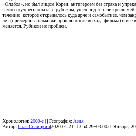
«Олдбоя», но был лицом Кореи, антигероем без страха и упрек
самого лучшего опыта за рубежом, ушел под теплое крыло мейн
течению, которое открывалось куда ярче и самобытнее, чем за
лет (примерно столько же прошло после выхода фильма) и все 
меняется. Рубикон не пройден.
Хронология:
2000-е
| | География:
Азия
Автор:
Стас Селицкий
|
2020-01-21T13:54:29+03:00
21 Январь, 20