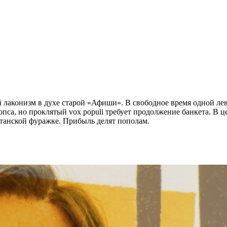
й лаконизм в духе старой «Афиши». В свободное время одной л
опса, но проклятый vox populi требует продолжение банкета. В 
танской фуражке. Прибыль делят пополам.