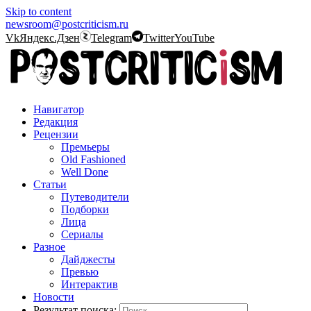
Skip to content
newsroom@postcriticism.ru
Vk
Яндекс.Дзен
Telegram
Twitter
YouTube
Навигатор
Редакция
Рецензии
Премьеры
Old Fashioned
Well Done
Статьи
Путеводители
Подборки
Лица
Сериалы
Разное
Дайджесты
Превью
Интерактив
Новости
Результат поиска: