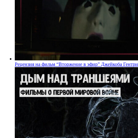
Рецензия на фильм “Вторжение в эфир” Джейкоба Гентри