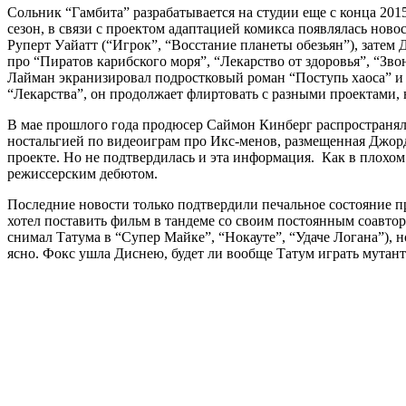
Сольник “Гамбита” разрабатывается на студии еще с конца 2015
сезон, в связи с проектом адаптацией комикса появлялась ново
Руперт Уайатт (“Игрок”, “Восстание планеты обезьян”), затем 
про “Пиратов карибского моря”, “Лекарство от здоровья”, “Зво
Лайман экранизировал подростковый роман “Поступь хаоса” и 
“Лекарства”, он продолжает флиртовать с разными проектами, 
В мае прошлого года продюсер Саймон Кинберг распространялс
ностальгией по видеоиграм про Икс-менов, размещенная Джорда
проекте. Но не подтвердилась и эта информация. Как в плохом 
режиссерским дебютом.
Последние новости только подтвердили печальное состояние 
хотел поставить фильм в тандеме со своим постоянным соавтор
снимал Татума в “Супер Майке”, “Нокауте”, “Удаче Логана”), н
ясно. Фокс ушла Диснею, будет ли вообще Татум играть мутанта