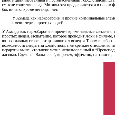
работе цивилизованный и густонаселенный город становился п
смысле сошествие в ад. Мотивы эти продолжаются и в новом фэн
бы, ничего, кроме легенды, нет.
У Ахмада как наркобароны и прочие криминальные элеме
имеют черты простых людей
У Ахмада как наркобароны и прочие криминальные элементы мо
простых людей. Испытание, которое проводит Локи в фильме, не
юных главных героев, отправившихся вслед за Тором в небесный
возможность следить за хозяйством, а не крепкие отношения, 
иерархии выше, что также мотив использованный в “Преисподне
жизнью. Сделана “Вальгалла”, впрочем, эффектно, на зависть, 