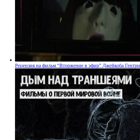
Рецензия на фильм “Вторжение в эфир” Джейкоба Гентри