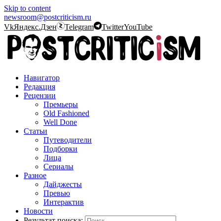
Skip to content
newsroom@postcriticism.ru
Vk
Яндекс.Дзен
Telegram
Twitter
YouTube
Навигатор
Редакция
Рецензии
Премьеры
Old Fashioned
Well Done
Статьи
Путеводители
Подборки
Лица
Сериалы
Разное
Дайджесты
Превью
Интерактив
Новости
Результат поиска: