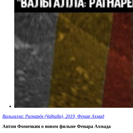
Вальгалла: Рагнарёк (Valhalla), 2019, Фенар Ахмад
Антон Фомочкин о новом фильме Фенара Ахмада