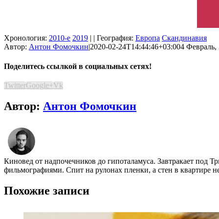
Хронология:
2010-е
2019
| | География:
Европа
Скандинавия
Автор:
Антон Фомочкин
|
2020-02-24T14:44:46+03:00
4 Февраль, 
Поделитесь ссылкой в социальных сетях!
Twitter
Google+
Vk
Автор:
Антон Фомочкин
Киновед от надпочечников до гипоталамуса. Завтракает под Т
фильмографиями. Спит на рулонах пленки, а стен в квартире н
Похожие записи