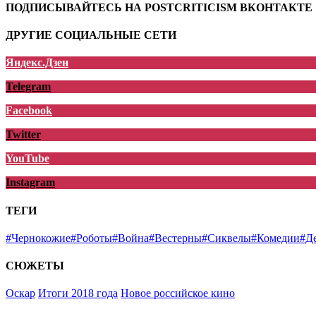
ПОДПИСЫВАЙТЕСЬ НА POSTCRITICISM ВКОНТАКТЕ
ДРУГИЕ СОЦИАЛЬНЫЕ СЕТИ
Яндекс.Дзен
Telegram
Facebook
Twitter
YouTube
Instagram
ТЕГИ
#Чернокожие
#Роботы
#Война
#Вестерны
#Сиквелы
#Комедии
#Д
СЮЖЕТЫ
Оскар
Итоги 2018 года
Новое российское кино