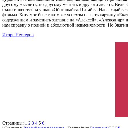
другому мыслить, по-другому мечтать и другого желать. Ведь
сзади и шепчут на ушко: «Обогащайся. Питайся. Наслаждайся».
фильма. Хотя мог бы с таким же успехом назвать картину «Е
содержанцем и заменить заглавие на «Алексей», «Александр» 
нам справку о полной и абсолютной невменяемости. Но Звягинц
Игорь Нестеров
Страницы:
1
2
3
4
5
6