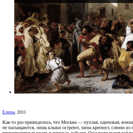
Елена
, 2011
Как-то раз привиделось, что Москва — пухлая, одинокая, воющ
не насыщаются, лишь клыки остреют, лапы крепнут, слюни из п
принимаются рыскать в поисках добычи. Они разрывают всё вок