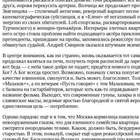
друга, норовя перекусить артерии. Волчица же продолжает про
Звягинцева — столичный антигимн, реверсный вариант песни 
кинематографическая субстанция, и в «Елене» её негативный 
энергию из своих обитателей. Loft-спортзалы, расквартирова
Турчинского) и женщин-тренажёров. Интерьеры элитных кварти
него остро стояла проблема найти подходящего актёра преклон
претенденты, пришедшие на пробы, запомнились режиссёру п
обманутых судьбой. Андрей Смирнов оказался штучным экзем
В центре внимания, как ни странно, вновь оказывается тот са
продолжал валяться на печи, получить терем расписной да лар
вот беда — с неба такое добро не падает, придётся немного по
Бог? А Бог всегда простит. Возможно, поначалу слегка попуга
качестве извинения, смилуется и, быть может, благословит. Тол
«Малахов+», а по вечерам «Пусть говорят» с тем Малаховым, чт
с балкона на гастарбайтеров, которые хоть как-то оправдываю
название фильма. Выходит, что современные гунны, хазары и п
славянские массы, ведомые яростью благородной и святой вер
единственная цель — потребление.
Однако парадокс ещё и в том, что Москва-кормилица накопила в
невооруженным глазом, что для елениного семейства квартир
смотрятся инородными телами. Каким, должно быть, безудержны
старостью. В этом, пожалуй, сокрыт ещё один режиссёрский нам
суровый бас Басилашвили-Воланда, напоминающий про внезапну