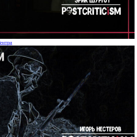
Гентри