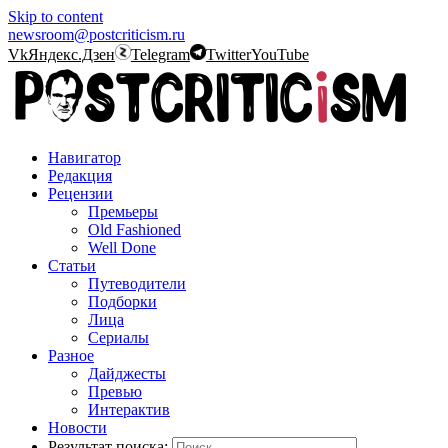
Skip to content
newsroom@postcriticism.ru
Vk
Яндекс.Дзен
Telegram
Twitter
YouTube
Навигатор
Редакция
Рецензии
Премьеры
Old Fashioned
Well Done
Статьи
Путеводители
Подборки
Лица
Сериалы
Разное
Дайджесты
Превью
Интерактив
Новости
Результат поиска: