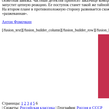
сюжетная завязка. Частный детектив приносит заказчице компро
запустит цепную реакцию. Ее поступок станет такой же тайной
На втором плане в противоположную сторону развивается схожа
«разжеванная».
Антон Фомочкин
[/fusion_text][/fusion_builder_column][/fusion_builder_row][/fusion_
Страницы:
1
2
3
4
5
6
| Сюжеты:
Российская классика
| География:
Россия и СССР