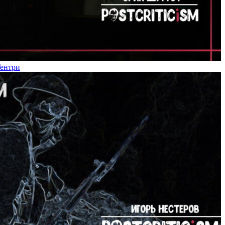
Гентри