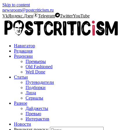
Skip to content
newsroom@postcriticism.ru
Vk
Яндекс.Дзен
Telegram
Twitter
YouTube
Навигатор
Редакция
Рецензии
Премьеры
Old Fashioned
Well Done
Статьи
Путеводители
Подборки
Лица
Сериалы
Разное
Дайджесты
Превью
Интерактив
Новости
Результат поиска: