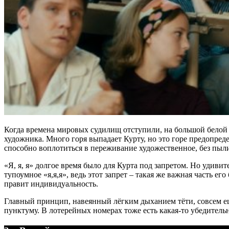
Когда времена мировых судилищ отступили, на большой белой с
художника. Много горя выпадает Курту, но это горе предопред
способно воплотиться в переживание художественное, без пыл
«Я, я, я» долгое время было для Курта под запретом. Но удиви
тупоумное «я,я,я», ведь этот запрет – такая же важная часть е
правит индивидуальность.
Главный принцип, навеянный лёгким дыханием тёти, совсем ещё
пунктуму. В лотерейных номерах тоже есть какая-то убедительн