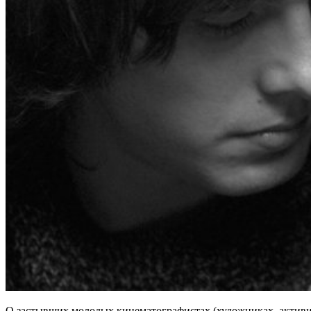
О застывших молодых кинематографистах (художниках, активист