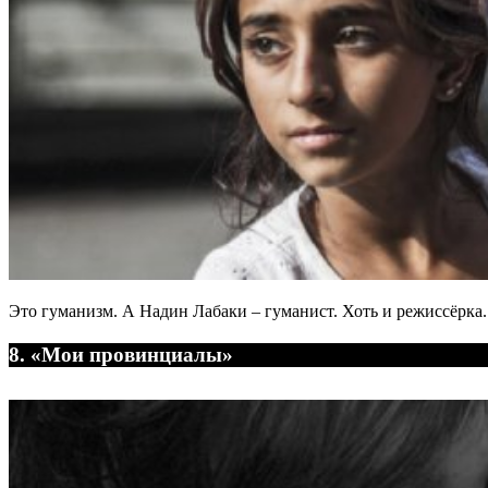
Это гуманизм. А Надин Лабаки – гуманист. Хоть и режиссёрка.
8. «Мои провинциалы»