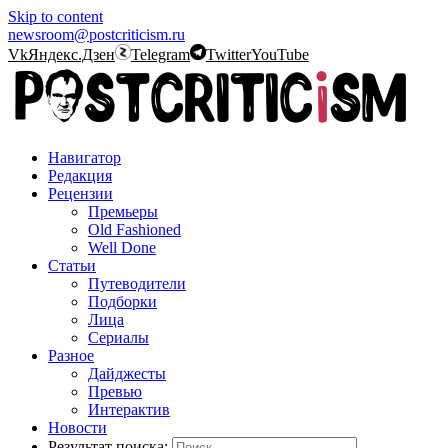
Skip to content
newsroom@postcriticism.ru
Vk
Яндекс.Дзен
Telegram
Twitter
YouTube
Навигатор
Редакция
Рецензии
Премьеры
Old Fashioned
Well Done
Статьи
Путеводители
Подборки
Лица
Сериалы
Разное
Дайджесты
Превью
Интерактив
Новости
Результат поиска: