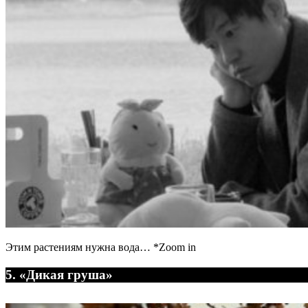
Этим растениям нужна вода… *Zoom in
5. «Дикая груша»