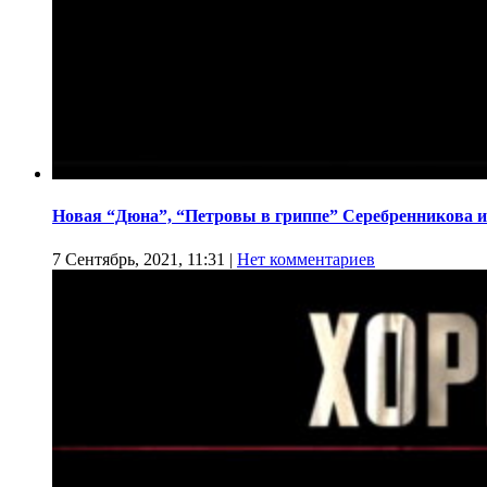
Новая “Дюна”, “Петровы в гриппе” Серебренникова и
7 Сентябрь, 2021, 11:31
|
Нет комментариев