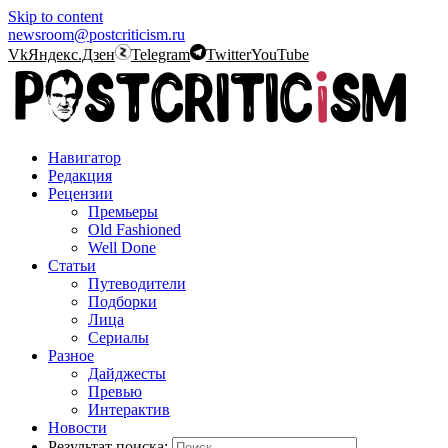
Skip to content
newsroom@postcriticism.ru
Vk
Яндекс.Дзен
Telegram
Twitter
YouTube
Навигатор
Редакция
Рецензии
Премьеры
Old Fashioned
Well Done
Статьи
Путеводители
Подборки
Лица
Сериалы
Разное
Дайджесты
Превью
Интерактив
Новости
Результат поиска: