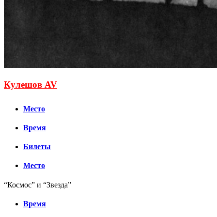
Кулешов AV
Место
Время
Билеты
Место
“Космос” и “Звезда”
Время