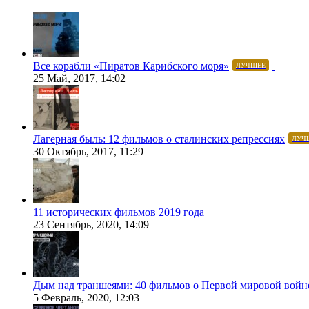
Все корабли «Пиратов Карибского моря»
ЛУЧШЕЕ
25 Май, 2017, 14:02
Лагерная быль: 12 фильмов о сталинских репрессиях
ЛУЧ
30 Октябрь, 2017, 11:29
11 исторических фильмов 2019 года
23 Сентябрь, 2020, 14:09
Дым над траншеями: 40 фильмов о Первой мировой войн
5 Февраль, 2020, 12:03