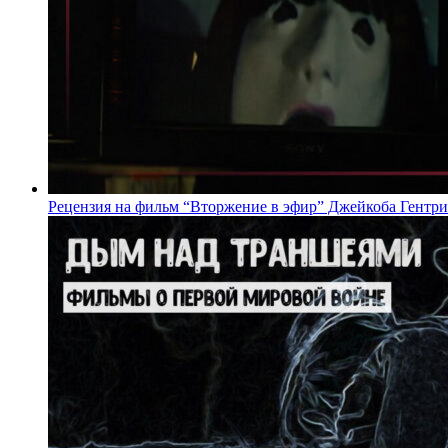
Рецензия на фильм “Вторжение в эфир” Джейкоба Гентри