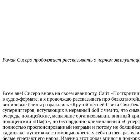
Роман Сисеро продолжает рассказывать о черном эксплуатац
Всем аве! Сисеро вновь на своём аванпосту. Сайт «Посткритиц
в аудио-формате, а я продолжаю рассказывать про блэксплотейш
виниловые блины разразились «Крутой песней Свита Свитбека»,
суперниггеров, вступающих в неравный бой с чем-то, что сим
очередь, полицейские, мешавшие организовывать внятный кри
полицейский «Шафт», но беспардонно криминальный «Суперфла
полностью проспонсированный неграми и потому не боящийся по
кадиллаке, лупит кокс с помощью креста у себя на шее, разрул
белые угнетают его народ. Именно этот образ впился в подкор