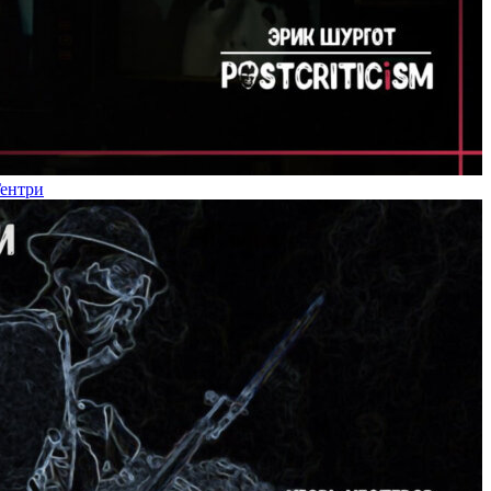
Гентри