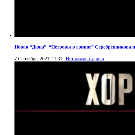
Новая “Дюна”, “Петровы в гриппе” Серебренникова и
7 Сентябрь, 2021, 11:31
|
Нет комментариев