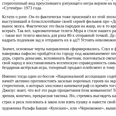
стереотипный вид преуспевшего рэпующего негра верхом на про
«Сутенёра» 1973 года.
Кстати о рэпе. Он-то фактически тоже произошёл из этой эпо
выступивший в блэксплотейшне своей серией фильмов про «Дол
вынос мозга. Фактически это была пародия на жанр, но в то вре
всерьёз. Так вот, харизматичные телеги Мура в стиле нашего р
– такие вот телеги явились для рэпа 80-х отправной точкой. 
надрать подонкам зад и отправить их в ад?! Устоять невозможн
Значит, основные черты направления сформировались. Соул и 
наверняка пафосно пройдётся по городу под аккомпанемент пес
дурь, сорить деньгами, вспоминать Вьетнам, понтоваться сме
свой народ и восстанавливать вселенскую справедливость сам
бездарная актёрская игра, топорный продакт-плейсмент и том
Именно тогда один из боссов «Национальной ассоциации содей
начнёт активно противостоять засилью порочных героев на экра
стереотипов, о которых злословил кинематограф со времён того
Джизус знает, что всё это ради процветания блэк комьюнити! Т
зрения,
конечно, прекрасная тактика. Но, стремясь выглядеть 
страх и риск поплевать в закон или взять пушку и навести св
художника Ральфа Бакши «Кунскин», или «Чернокожие», вышед