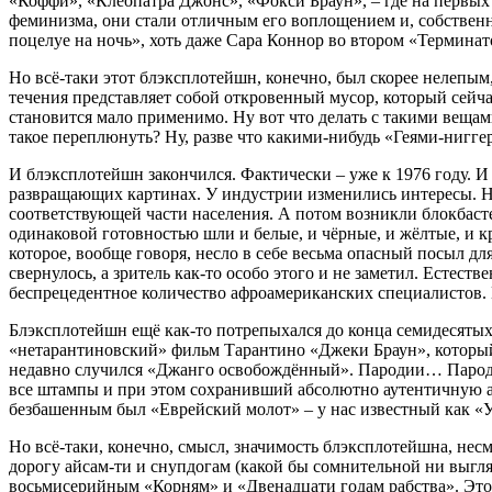
«Коффи», «Клеопатра Джонс», «Фокси Браун», – где на первых
феминизма, они стали отличным его воплощением и, собственн
поцелуе на ночь», хоть даже Сара Коннор во втором «Терминат
Но всё-таки этот блэксплотейшн, конечно, был скорее нелепым
течения представляет собой откровенный мусор, который сейчас
становится мало применимо. Ну вот что делать с такими вещам
такое переплюнуть? Ну, разве что какими-нибудь «Геями-ниггер
И блэксплотейшн закончился. Фактически – уже к 1976 году. И 
развращающих картинах. У индустрии изменились интересы. Н
соответствующей части населения. А потом возникли блокбасте
одинаковой готовностью шли и белые, и чёрные, и жёлтые, и к
которое, вообще говоря, несло в себе весьма опасный посыл д
свернулось, а зритель как-то особо этого и не заметил. Естес
беспрецедентное количество афроамериканских специалистов. Н
Блэксплотейшн ещё как-то потрепыхался до конца семидесяты
«нетарантиновский» фильм Тарантино «Джеки Браун», который 
недавно случился «Джанго освобождённый». Пародии… Пародий
все штампы и при этом сохранивший абсолютно аутентичную ат
безбашенным был «Еврейский молот» – у нас известный как «
Но всё-таки, конечно, смысл, значимость блэксплотейшна, несм
дорогу айсам-ти и снупдогам (какой бы сомнительной ни выгл
восьмисерийным «Корням» и «Двенадцати годам рабства». Это в