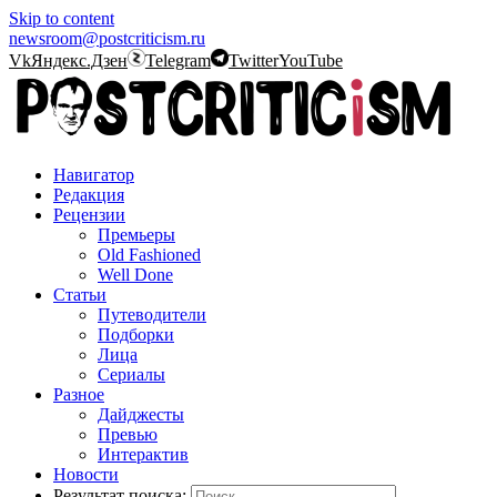
Skip to content
newsroom@postcriticism.ru
Vk
Яндекс.Дзен
Telegram
Twitter
YouTube
Навигатор
Редакция
Рецензии
Премьеры
Old Fashioned
Well Done
Статьи
Путеводители
Подборки
Лица
Сериалы
Разное
Дайджесты
Превью
Интерактив
Новости
Результат поиска: