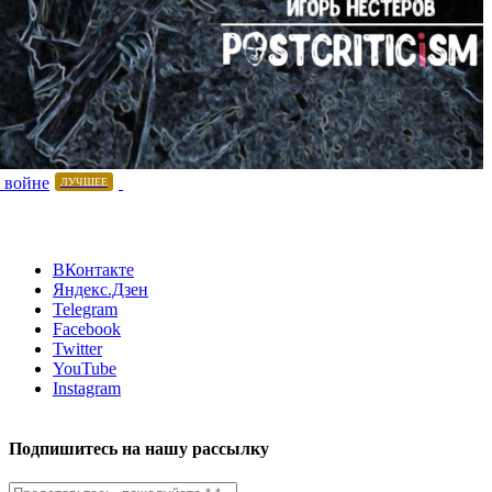
 войне
ЛУЧШЕЕ
ВКонтакте
Яндекс.Дзен
Telegram
Facebook
Twitter
YouTube
Instagram
Подпишитесь на нашу рассылку