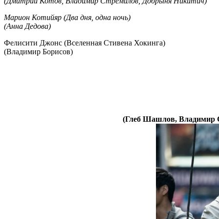
(Дмитрий Котов, Владимир Стремилов, Добрыня Никитич)
Марион Котийяр (Два дня, одна ночь)
(Анна Дедова)
Фелисити Джонс (Вселенная Стивена Хокинга)
(Владимир Борисов)
(Глеб Шашлов, Владимир 