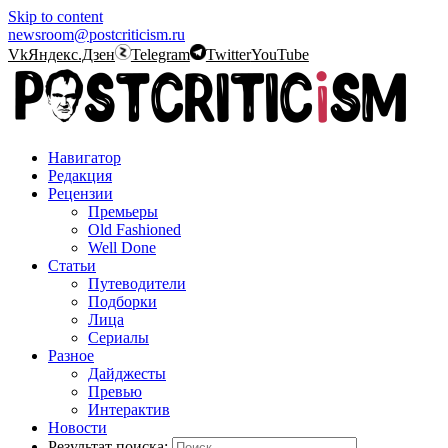
Skip to content
newsroom@postcriticism.ru
Vk
Яндекс.Дзен
Telegram
Twitter
YouTube
Навигатор
Редакция
Рецензии
Премьеры
Old Fashioned
Well Done
Статьи
Путеводители
Подборки
Лица
Сериалы
Разное
Дайджесты
Превью
Интерактив
Новости
Результат поиска: