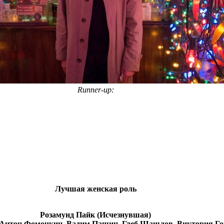
Runner-up:
Лучшая женская роль
Розамунд Пайк (Исчезнувшая)
 Антон Фомочкин, Вадим Пашин, Глеб Шашлов, Виктория Гор