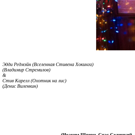
Эдди Редмэйн (Вселенная Стивена Хокинга)
(Владимир Стремилов)
&
Стив Карелл (Охотник на лис)
(Денис Виленкин)
(Иоахим Штерн, Стас Селицкий,