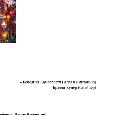
– Бенедикт Камбербэтч (Игра в имитацию)
– Брэдли Купер (Снайпер)
бенко, Денис Виленкин)