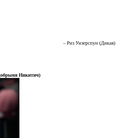
– Риз Уизерспун (Дикая)
Добрыня Никитич)