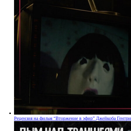
Рецензия на фильм “Вторжение в эфир” Джейкоба Гентри