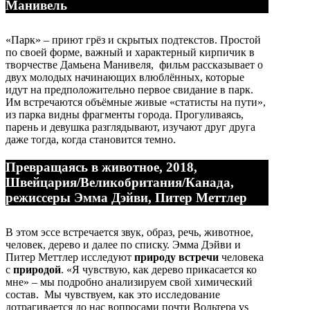
Манивель
«Парк» – приют грёз и скрытых подтекстов. Простой
по своей форме, важный и характерный кирпичик в
творчестве Дамьена Манивеля, фильм рассказывает о
двух молодых начинающих влюблённых, которые
идут на предположительно первое свидание в парк.
Им встречаются объёмные живые «статисты на пути»,
из парка видны фрагменты города. Прогуливаясь,
парень и девушка разглядывают, изучают друг друга
даже тогда, когда становится темно.
Превращаясь в животное, 2018,
Швейцария/Великобритания/Канада,
режиссеры Эмма Дэйви, Питер Меттлер
В этом эссе встречается звук, образ, речь, животное,
человек, дерево и далее по списку. Эмма Дэйви и
Питер Меттлер исследуют
природу встречи
человека
с
природой
. «Я чувствую, как дерево прикасается ко
мне» – мы подробно анализируем свой химический
состав. Мы чувствуем, как это исследование
дотрагивается до нас вопросами почти Вольтера vs