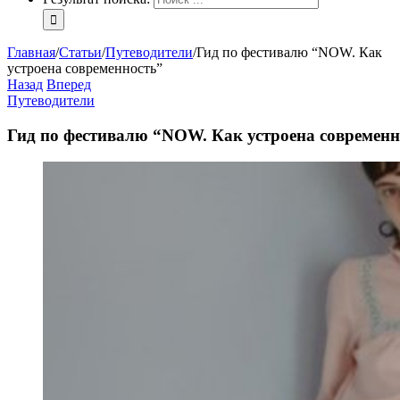
Главная
/
Статьи
/
Путеводители
/
Гид по фестивалю “NOW. Как
устроена современность”
Назад
Вперед
Путеводители
Гид по фестивалю “NOW. Как устроена современн