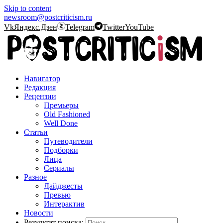
Skip to content
newsroom@postcriticism.ru
Vk
Яндекс.Дзен
Telegram
Twitter
YouTube
Навигатор
Редакция
Рецензии
Премьеры
Old Fashioned
Well Done
Статьи
Путеводители
Подборки
Лица
Сериалы
Разное
Дайджесты
Превью
Интерактив
Новости
Результат поиска: