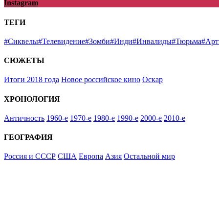
Instagram
ТЕГИ
#Сиквелы
#Телевидение
#Зомби
#Инди
#Инвалиды
#Тюрьма
#Арт
СЮЖЕТЫ
Итоги 2018 года
Новое российское кино
Оскар
ХРОНОЛОГИЯ
Античность
1960-е
1970-е
1980-е
1990-е
2000-е
2010-е
ГЕОГРАФИЯ
Россия и СССР
США
Европа
Азия
Остальной мир