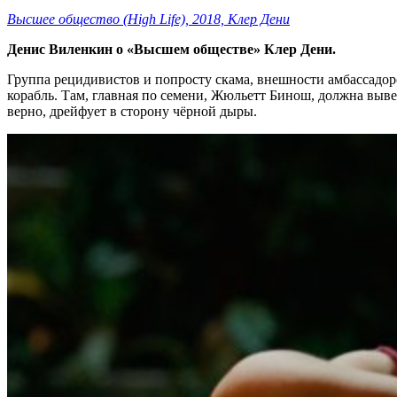
Высшее общество (High Life), 2018, Клер Дени
Денис Виленкин о «Высшем обществе» Клер Дени.
Группа рецидивистов и попросту скама, внешности амбассадо
корабль. Там, главная по семени, Жюльетт Бинош, должна вывес
верно, дрейфует в сторону чёрной дыры.