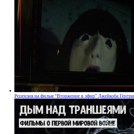
Рецензия на фильм “Вторжение в эфир” Джейкоба Гентри