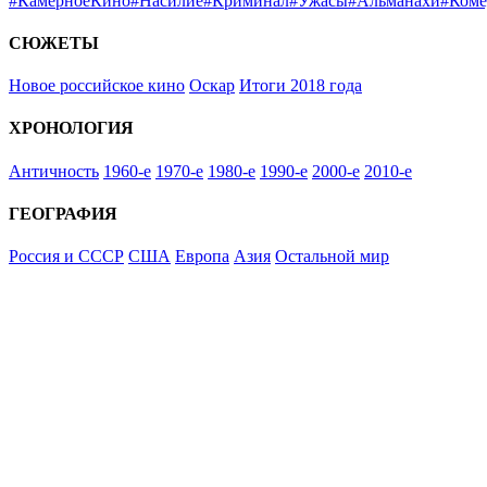
#КамерноеКино
#Насилие
#Криминал
#Ужасы
#Альманахи
#Ком
СЮЖЕТЫ
Новое российское кино
Оскар
Итоги 2018 года
ХРОНОЛОГИЯ
Античность
1960-е
1970-е
1980-е
1990-е
2000-е
2010-е
ГЕОГРАФИЯ
Россия и СССР
США
Европа
Азия
Остальной мир