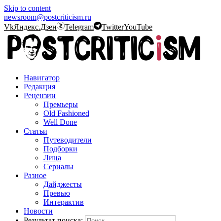
Skip to content
newsroom@postcriticism.ru
Vk
Яндекс.Дзен
Telegram
Twitter
YouTube
Навигатор
Редакция
Рецензии
Премьеры
Old Fashioned
Well Done
Статьи
Путеводители
Подборки
Лица
Сериалы
Разное
Дайджесты
Превью
Интерактив
Новости
Результат поиска: