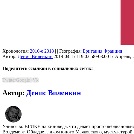
Хронология:
2010-е
2018
| | География:
Британия
Франция
Автор:
Денис Виленкин
|
2019-04-17T19:03:58+03:00
17 Апрель, 
Поделитесь ссылкой в социальных сетях!
Twitter
Google+
Vk
Автор:
Денис Виленкин
Учился во ВГИКЕ на киноведа, что делает просто вебдванольн
Волдеморт. Обладает ликом юного Маяковского, мускулатурой 