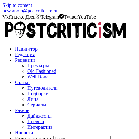
Skip to content
newsroom@postcriticism.ru
Vk
Яндекс.Дзен
Telegram
Twitter
YouTube
Навигатор
Редакция
Рецензии
Премьеры
Old Fashioned
Well Done
Статьи
Путеводители
Подборки
Лица
Сериалы
Разное
Дайджесты
Превью
Интерактив
Новости
Результат поиска: