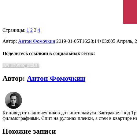
Страницы:
1
2
3
4
| |
Автор:
Антон Фомочкин
|
2019-01-05T16:28:14+03:00
5 Апрель, 2
Поделитесь ссылкой в социальных сетях!
Twitter
Google+
Vk
Автор:
Антон Фомочкин
Киновед от надпочечников до гипоталамуса. Завтракает под Т
фильмографиями. Спит на рулонах пленки, а стен в квартире н
Похожие записи