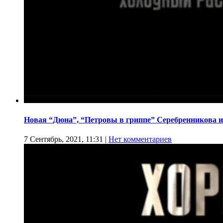
Новая “Дюна”, “Петровы в гриппе” Серебренникова и
7 Сентябрь, 2021, 11:31
|
Нет комментариев