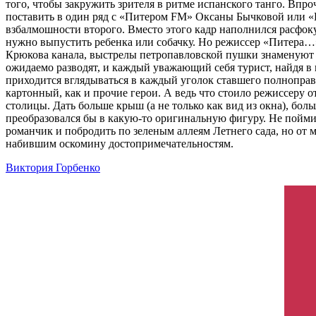
того, чтобы закружить зрителя в ритме испанского танго. Впро
поставить в один ряд с «Питером FM» Оксаны Бычковой или «
взбалмошности второго. Вместо этого кадр наполнился расфок
нужно выпустить ребенка или собачку. Но режиссер «Питера…»
Крюкова канала, выстрелы петропавловской пушки знаменуют 
ожидаемо разводят, и каждый уважающий себя турист, найдя в 
приходится вглядываться в каждый уголок ставшего полноправн
картонный, как и прочие герои. А ведь что стоило режиссеру 
столицы. Дать больше крыш (а не только как вид из окна), бо
преобразовался бы в какую-то оригинальную фигуру. Не поймит
романчик и побродить по зеленым аллеям Летнего сада, но от 
набившим оскомину достопримечательностям.
Виктория Горбенко