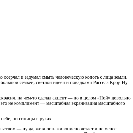
 осерчал и задумал смыть человеческую копоть с лица земли,
ольшой семьей, светлой идеей и повадками Рассела Кроу. Ну
красил, на чем-то сделал акцент — но в целом «Ной» довольно
чае это не комплимент — масштабная экранизация масштабного
 небе, ни синицы в руках.
льством — ну да, живность живописно летает и не менее