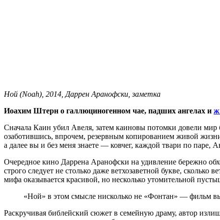
Ной (Noah), 2014, Даррен Аранофски, заметка
Иоахим Штерн о галлюциногенном чае, падших ангелах и
ж
Сначала Каин убил Авеля, затем каиновы потомки довели мир б
озаботившись, впрочем, резервным копированием живой жизни
а далее вы и без меня знаете — ковчег, каждой твари по паре, 
Очередное кино Даррена Аранофски на удивление бережно обхо
строго следует не столько даже ветхозаветной букве, сколько 
мифа оказывается красивой, но несколько утомительной пуст
«Ной» в этом смысле нисколько не «Фонтан» — фильм выгл
Раскручивая библейский сюжет в семейную драму, автор излиш