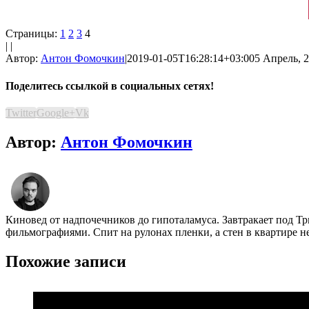
Страницы:
1
2
3
4
| |
Автор:
Антон Фомочкин
|
2019-01-05T16:28:14+03:00
5 Апрель, 2
Поделитесь ссылкой в социальных сетях!
Twitter
Google+
Vk
Автор:
Антон Фомочкин
Киновед от надпочечников до гипоталамуса. Завтракает под Т
фильмографиями. Спит на рулонах пленки, а стен в квартире н
Похожие записи