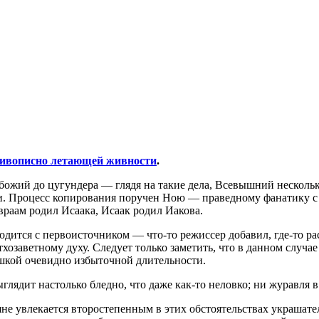
ивописно летающей живности
.
ожий до цугундера — глядя на такие дела, Всевышний несколько
. Процесс копирования поручен Ною — праведному фанатику с б
Авраам родил Исаака, Исаак родил Иакова.
дится с первоисточником — что-то режиссер добавил, где-то рас
ветхозаветному духу. Следует только заметить, что в данном слу
ышкой очевидно избыточной длительности.
ядит настолько бледно, что даже как-то неловко; ни журавля в
не увлекается второстепенным в этих обстоятельствах украшате