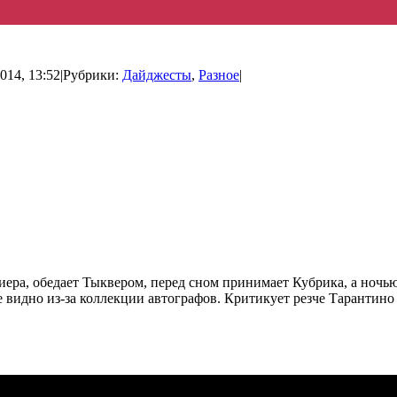
014, 13:52
|
Рубрики:
Дайджесты
,
Разное
|
риера, обедает Тыквером, перед сном принимает Кубрика, а ноч
е видно из-за коллекции автографов. Критикует резче Тарантино