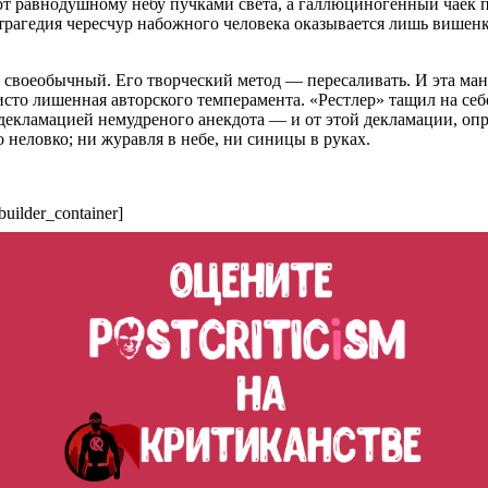
ют равнодушному небу пучками света, а галлюциногенный чаек 
ая трагедия чересчур набожного человека оказывается лишь вишен
своеобычный. Его творческий метод — пересаливать. И эта манер
чисто лишенная авторского темперамента. «Рестлер» тащил на с
декламацией немудреного анекдота — и от этой декламации, опр
 неловко; ни журавля в небе, ни синицы в руках.
builder_container]