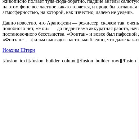
живописно ползает туда-сюда-обратно, падшие ангелы салюту
на этом фоне все частное как-то теряется, и вроде бы заглавн
атмосферностью, на которой, как известно, далеко не уедешь.
Давно известно, что Аранофски — режиссер, скажем так, очень 
подобного нет, «Ной» — до педантизма аккуратная работа, на
постановочного бесстыдства, «Фонтан» и вовсе был пафосной 
«Фонтан» — фильм выглядит настолько бледно, что даже как-то
Иоахим Штерн
[/fusion_text][/fusion_builder_column][/fusion_builder_row][/fusion_