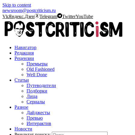
Skip to content
newsroom@postcriticism.ru
Vk
Яндекс.Дзен
Telegram
Twitter
YouTube
Навигатор
Редакция
Рецензии
Премьеры
Old Fashioned
Well Done
Статьи
Путеводители
Подборки
Лица
Сериалы
Разное
Дайджесты
Превью
Интерактив
Новости
Результат поиска: