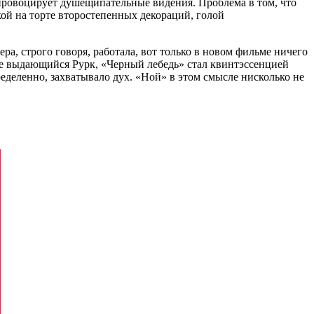
провоцирует душещипательные видения. Проблема в том, что
кой на торте второстепенных декораций, голой
а, строго говоря, работала, вот только в новом фильме ничего
ебе выдающийся Рурк, «Черный лебедь» стал квинтэссенцией
еделенно, захватывало дух. «Ной» в этом смысле нисколько не