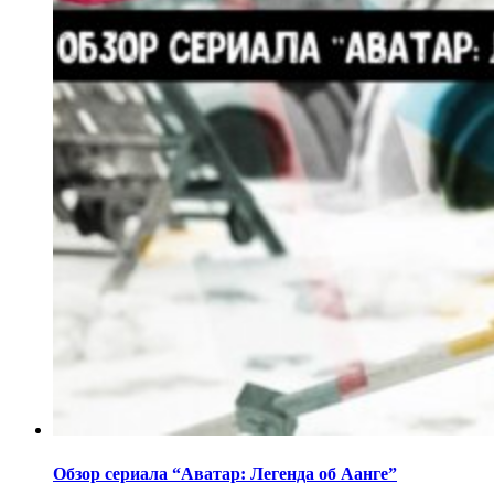
Обзор сериала “Аватар: Легенда об Аанге”