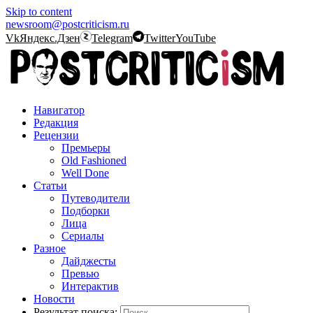
Skip to content
newsroom@postcriticism.ru
Vk
Яндекс.Дзен
Telegram
Twitter
YouTube
Навигатор
Редакция
Рецензии
Премьеры
Old Fashioned
Well Done
Статьи
Путеводители
Подборки
Лица
Сериалы
Разное
Дайджесты
Превью
Интерактив
Новости
Результат поиска: