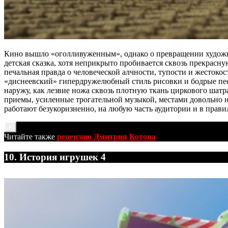
Кино вышло «оголливуженным», однако о превращении художник
детская сказка, хотя неприкрыто пробивается сквозь прекрасн
печальная правда о человеческой алчности, тупости и жестокос
«диснеевский» гипердружелюбный стиль рисовки и бодрые пес
наружу, как лезвие ножа сквозь плотную ткань циркового шат
приемы, усиленные трогательной музыкой, местами довольно н
работают безукоризненно, на любую часть аудитории и в прави
×
Читайте также
рецензию Дмитрия Котова
10. История игрушек 4