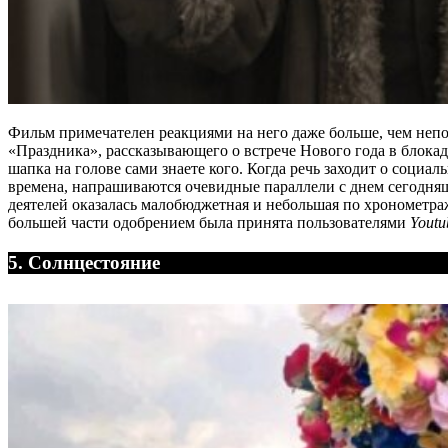
Фильм примечателен реакциями на него даже больше, чем неп
«Праздника», рассказывающего о встрече Нового года в блока
шапка на голове сами знаете кого. Когда речь заходит о социа
времена, напрашиваются очевидные параллели с днем сегодн
деятелей оказалась малобюджетная и небольшая по хронометражу
большей части одобрением была принята пользователями
Youtu
5. Солнцестояние