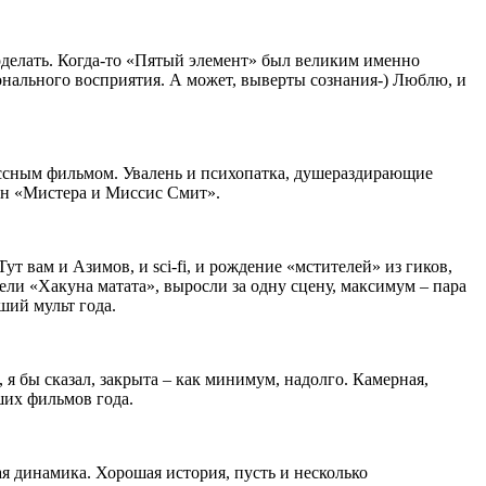
 поделать. Когда-то «Пятый элемент» был великим именно
ионального восприятия. А может, выверты сознания-) Люблю, и
лассным фильмом. Увалень и психопатка, душераздирающие
ен «Мистера и Миссис Смит».
 вам и Азимов, и sci-fi, и рождение «мстителей» из гиков,
ели «Хакуна матата», выросли за одну сцену, максимум – пара
ший мульт года.
я бы сказал, закрыта – как минимум, надолго. Камерная,
ших фильмов года.
ая динамика. Хорошая история, пусть и несколько