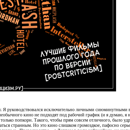
ду. Я руководствовался исключительно личными сиюминутными в
обычного кино не подходят под рабочий график (и я думаю, я не
олько попкорн. Такого, чтобы прям совсем отличного, было удр
заться странным. Но это кино слишком громоздкое, пафосно серь