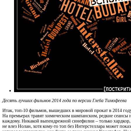
Десять лучших фильмов 2014 года по версии Глеба Тимофеева
Итак, топ-10 фильмов, вышедших в мировой прокат в 2014 го
На премьерах травят химическим шампанским, редкие сеансы не
каждому. Никакой выпендрежной синефилии – только хардкор, т
не влез Нолан, хотя кому-то топ без Интерстеллара может пока