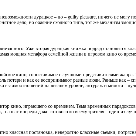
невозможности дурацкое – но – guilty pleasure, ничего не могу
онятное дело, но обаяние сходного типа, тот же механизм эмоц
ь внезапного. Уже вторая дурацкая книжка подряд становится к
Самая мощная метафора семейной жизни в игровом кино со врем
йское кино, сопоставимое с лучшими представителями жанра. Тут
оль потери и как ее воспринимают разные люди. Раньше как – сп
ика взаимоотношений на высшем уровне, антураж и милота – луч
ктор кино, играющего со временем. Тема временных парадоксов, 
а на шаг впереди даже готового ко всему зрителя – один из луч
ятно классная постановка, невероятно классные съемки, потрясн