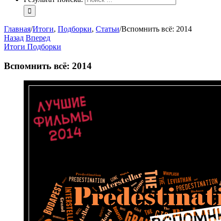
Главная
/
Итоги
,
Подборки
,
Статьи
/
Вспомнить всё: 2014
Назад
Вперед
Итоги
Подборки
Вспомнить всё: 2014