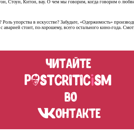
он, Стоун, Китон, вау. О чем мы говорим, когда говорим о любв
ь? Роль упорства в искусстве? Забудьте, «Одержимость» произв
а с аварией стоит, по-хорошему, всего остального кино-года. См