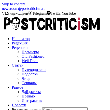
Skip to content
newsroom@postcriticism.ru
Vk
Яндекс.Дзен
Telegram
Twitter
YouTube
Навигатор
Редакция
Рецензии
Премьеры
Old Fashioned
Well Done
Статьи
Путеводители
Подборки
Лица
Сериалы
Разное
Дайджесты
Превью
Интерактив
Новости
Результат поиска: