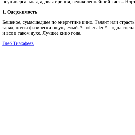
неуниверсальная, адовая ирония, великолепнейший каст – Норт
1. Одержимость
Бешеное, сумасшедшее по энергетике кино. Талант или страст
заряд, почти физически ощущаемый. *spoiler alert* – одна сцен
и все в таком духе. Лучшее кино года.
Глеб Тимофеев