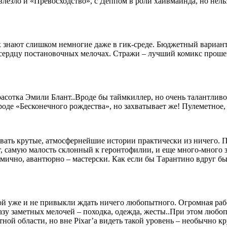
 влезло и «Превосходство», с Деппом в роли хайвмайнда, но нель
 знают слишком немногие даже в гик-среде. Бюджетный вариант
сердцу постановочных мелочах. Стражи – лучший комикс прошеше
красотка Эмили Блант..Вроде бы таймкиллер, но очень талантли
де «Бесконечного рождества», но захватывает же! Пулеметное, 
ывать крутые, атмосфернейшие истории практически из ничего. 
т, самую малость склонный к геронтофилии, и еще много-много 
мично, авантюрно – мастерски. Как если бы Тарантино вдруг был
ой уже и не привыкли ждать ничего любопытного. Огромная рабо
зу заметных мелочей – походка, одежда, жесты..При этом любоп
ной области, но вне Pixar’a видеть такой уровень – необычно кр