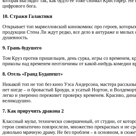
которая выглядит так, как будто ее тоже снимал Кристофер. Не
цифрового бога.
10. Стражи Галактики
Открывает топ марвелловский кинокомикс про героев, которых
продукции Стена Ли ждут редко, все дело в антураже и милых 
душевность.
9. Грань будушего
Том Круз против пришельцев, день сурка, игры со временем, 
приколы над временем неотличимы от какой-нибудь комедии вро
8. Отель «Гранд Будапешт»
Никакой топ не топ без кино Уэса Андерсона, мастера рассказ
нет нигде – и бровастый Броуди, и усатый Нортон, и Волдемор
легко и уверенно переживет проверку временем. Красиво, дина
великодушно.
7. Как приручить дракона 2
Классный мульт, технически совершенный, от студии, от котор
герои симпатично повзрослели, множество прекрасных и не сра
довольно мрачную драму. Не без проблем – в основном, в сюжет