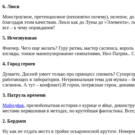
6. Люси
Монстроузное, претенциозное (непонятно почему), нелепое, до 
благодаря этим качествам. Люси как до Луны до «Элемента», п
все – к чему оправдания?
5. Исчезнувшая
Финчер. Чего еще желать? Гуру ритма, мастер саспенса, корол
взгляды, тонкое манипулирование симпатиями, Нил Патрик.. 
4. Город героев
Думаете, Дисней умеет только про принцесс снимать? Супергеро
работающих в лаборатории. Нетривиальная тема для мульта – б
слезинок. А тут – конфликт) И герои, потрясные герои, динам
3. Патруль времени
Майндфак
, прелюбопытная история о курице и яйце, деконстру
местами неряшливая в методах, но крутейшая фантастика. Всегд
2. Бердмен
Ну как не отдать место в тройке оскароносной крутоте. Неверо