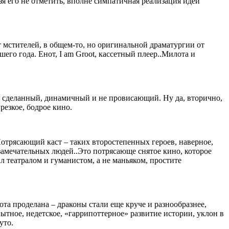
зя его не отметить, вполне симпатичная реализация идеи
 мстителей, в общем-то, но оригинальной драматургии от
го года. Енот, I am Groot, кассетный плеер..Милота и
во сделанный, динамичный и не провисающий. Ну да, вторично,
резкое, бодрое кино.
Потрясающий каст – таких второстепенных героев, наверное,
замечательных людей..Это потрясающе снятое кино, которое
 театралом и гуманистом, а не маньяком, простите
та проделана – драконы стали еще круче и разнообразнее,
ытное, недетское, «гаррипоттерное» развитие истории, уклон в
уто.