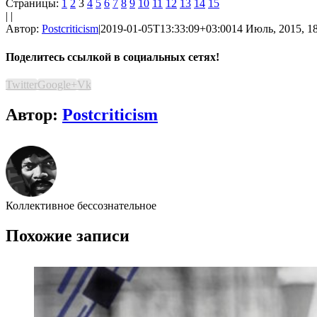
Страницы:
1
2
3
4
5
6
7
8
9
10
11
12
13
14
15
| |
Автор:
Postcriticism
|
2019-01-05T13:33:09+03:00
14 Июль, 2015, 1
Поделитесь ссылкой в социальных сетях!
Twitter
Google+
Vk
Автор:
Postcriticism
Коллективное бессознательное
Похожие записи