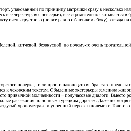
орт, упакованный по принципу матрешки сразу в несколько изя
сь все чересчур, все невсерьез, все стремительно скатывается в
факту очень грустного (но все равно с бантиком сбоку) взгляда н
Нелепой, китчевой, безвкусной, но почему-то очень трогательн
орского почерка, то ли просто наконец-то выбрался за пределы с
тился к чеховским текстам. Обыденные экстерьеры заменила жив
есто привычной молчаливости – получасовые диалоги. Вместо ро
нылые рассекания по ночным турецким дорогам. Даже несмотря на
раздутый хронометраж, и упоенный пересказ полемики Толстого
, в течение года пребывавшее в статусе любимца всея Америки