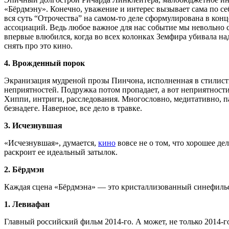
«Бёрдмэну». Конечно, уважение и интерес вызывает сама по себ
вся суть “Отрочества” на самом-то деле сформулирована в кон
ассоциаций. Ведь любое важное для нас событие мы невольно со
впервые влюбился, когда во всех колонках Земфира убивала над
снять про это кино.
4. Врожденный порок
Экранизация мудреной прозы Пинчона, исполненная в стилисти
неприятностей. Подружка потом пропадает, а вот неприятност
Хиппи, интриги, расследования. Многословно, медитативно, п
безнадеге. Наверное, все дело в травке.
3. Исчезнувшая
«Исчезнувшая», думается,
кино
вовсе не о том, что хорошее дел
раскроит ее идеальный затылок.
2. Бёрдмэн
Каждая сцена «Бёрдмэна» — это кристаллизованный синефил
1. Левиафан
Главный российский фильм 2014-го. А может, не только 2014-г