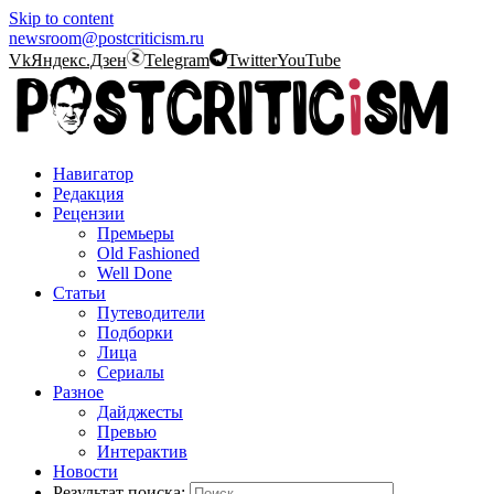
Skip to content
newsroom@postcriticism.ru
Vk
Яндекс.Дзен
Telegram
Twitter
YouTube
Навигатор
Редакция
Рецензии
Премьеры
Old Fashioned
Well Done
Статьи
Путеводители
Подборки
Лица
Сериалы
Разное
Дайджесты
Превью
Интерактив
Новости
Результат поиска: