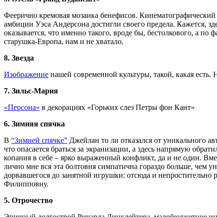
Феерично кремовая мозаика бенефисов. Кинематографический т
амбиции Уэса Андерсона достигли своего предела. Кажется, зде
оказывается, что именно такого, вроде бы, бестолкового, а по 
старушка-Европа, нам и не хватало.
8. Звезда
Изображение
нашей современной культуры, такой, какая есть. 
7. Зильс-Мария
«Персона»
в декорациях «Горьких слез Петры фон Кант»
6. Зимняя спячка
В
“Зимней спячке”
Джейлан то ли отказался от уникального авт
что опасается браться за экранизации, а здесь напрямую обра
копания в себе – ярко выраженный конфликт, да и не один. Вм
лично мне вся эта болтовня симпатична гораздо больше, чем у
дорвавшегося до занятной игрушки: отсюда и непростительно 
Филипповну.
5. Отрочество
Эпичный долгострой Ричарда Линклейтера, малобюджетное инди