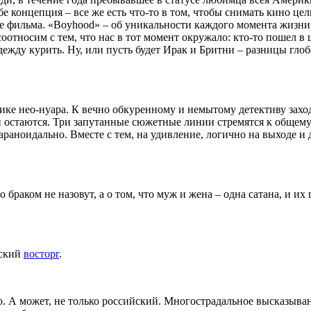
е концепция – все же есть что-то в том, чтобы снимать кино цел
це фильма. «Boyhood» – об уникальности каждого момента жизни
относим с тем, что нас в тот момент окружало: кто-то пошел в 
ежду курить. Ну, или пусть будет Ирак и Бритни – разницы глоб
ке нео-нуара. К вечно обкуренному и немытому детективу заход
и остаются. Три запутанные сюжетные линии стремятся к общему
араноидально. Вместе с тем, на удивление, логично на выходе и
о браком не назовут, а о том, что муж и жена – одна сатана, и их
ьский
восторг
.
о. А может, не только российский. Многострадальное высказыва