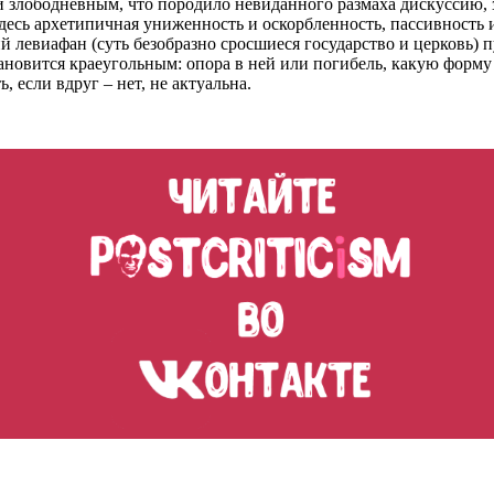
и злободневным, что породило невиданного размаха дискуссию, 
десь архетипичная униженность и оскорбленность, пассивность 
й левиафан (суть безобразно сросшиеся государство и церковь) 
новится краеугольным: опора в ней или погибель, какую форму 
, если вдруг – нет, не актуальна.