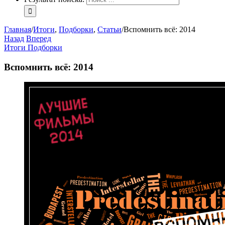
Главная
/
Итоги
,
Подборки
,
Статьи
/
Вспомнить всё: 2014
Назад
Вперед
Итоги
Подборки
Вспомнить всё: 2014