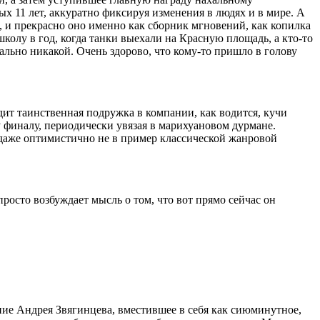
ых 11 лет, аккуратно фиксируя изменения в людях и в мире. А
, и прекрасно оно именно как сборник мгновений, как копилка
школу в год, когда танки выехали на Красную площадь, а кто-то
ально никакой. Очень здорово, что кому-то пришло в голову
ит таинственная подружка в компании, как водится, кучи
 финалу, периодически увязая в марихуановом дурмане.
 даже оптимистично не в пример классической жанровой
 просто возбуждает мысль о том, что вот прямо сейчас он
ние Андрея Звягинцева, вместившее в себя как сиюминутное,