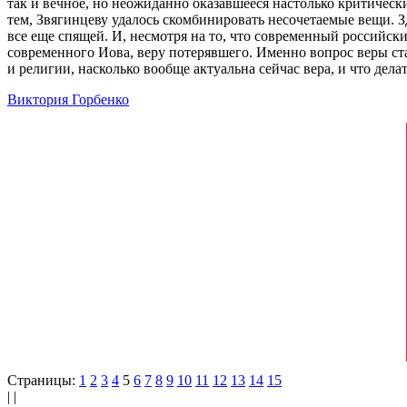
так и вечное, но неожиданно оказавшееся настолько критическ
тем, Звягинцеву удалось скомбинировать несочетаемые вещи. З
все еще спящей. И, несмотря на то, что современный российски
современного Иова, веру потерявшего. Именно вопрос веры ста
и религии, насколько вообще актуальна сейчас вера, и что делать
Виктория Горбенко
Страницы:
1
2
3
4
5
6
7
8
9
10
11
12
13
14
15
| |