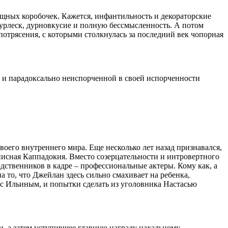
щных коробочек. Кажется, инфантильность и декораторские
 бурлеск, дурновкусие и полную бессмысленность. А потом
а потрясения, с которыми столкнулась за последний век чопорная
ой и парадоксально неиспорченной в своей испорченности
воего внутреннего мира. Еще несколько лет назад признавался,
описная Каппадокия. Вместо созерцательности и интровертного
дственников в кадре – профессиональные актеры. Кому как, а
 то, что Джейлан здесь сильно смахивает на ребенка,
 с Ильиным, и попытки сделать из уголовника Настасью
, а затем уступившее главную награду нахальному