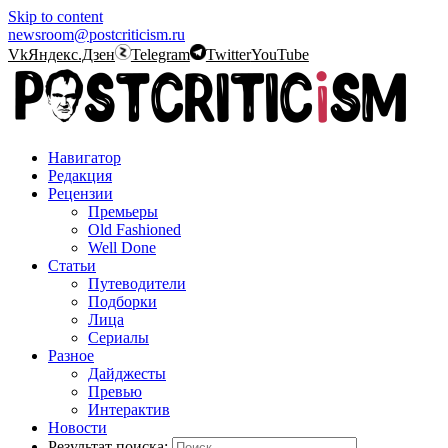
Skip to content
newsroom@postcriticism.ru
Vk
Яндекс.Дзен
Telegram
Twitter
YouTube
Навигатор
Редакция
Рецензии
Премьеры
Old Fashioned
Well Done
Статьи
Путеводители
Подборки
Лица
Сериалы
Разное
Дайджесты
Превью
Интерактив
Новости
Результат поиска: