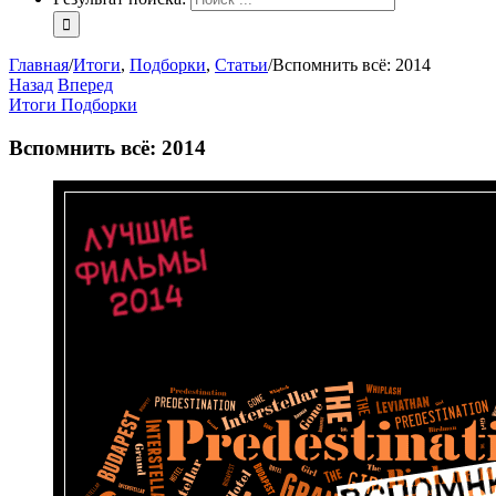
Главная
/
Итоги
,
Подборки
,
Статьи
/
Вспомнить всё: 2014
Назад
Вперед
Итоги
Подборки
Вспомнить всё: 2014