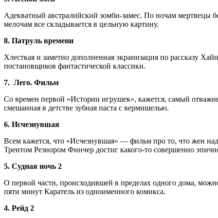
Адекватный австралийский зомби-замес. По ночам мертвецы бега
мелочам все складывается в цельную картину.
8. Патруль времени
Хлесткая и заметно дополненная экранизация по рассказу Хайн
постановщиков фантастической классики.
7. Лего. Фильм
Со времен первой «Истории игрушек», кажется, самый отважны
смешанная в детстве зубная паста с вермишелью.
6. Исчезнувшая
Всем кажется, что «Исчезнувшая» — фильм про то, что жен на
Трентом Резнором Финчер достиг какого-то совершенно эпично
5. Судная ночь 2
О первой части, происходившей в пределах одного дома, можно
пяти минут Каратель из одноименного комикса.
4. Рейд 2