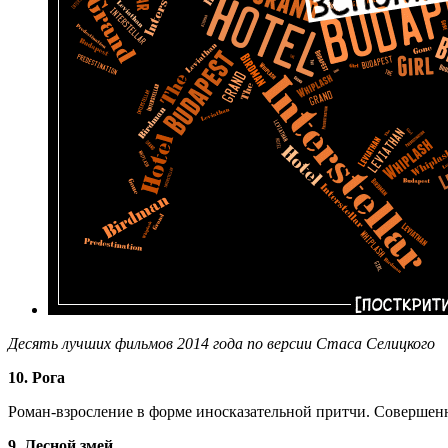
Десять лучших фильмов 2014 года по версии Стаса Селицкого
10. Рога
Роман-взросление в форме иносказательной притчи. Совершен
9. Лесной змей