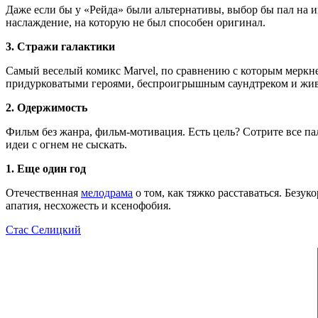
Даже если бы у «Рейда» были альтернативы, выбор бы пал на и
наслаждение, на которую не был способен оригинал.
3. Стражи галактики
Самый веселый комикс Marvel, по сравнению с которым меркне
придурковатыми героями, беспроигрышным саундтреком и жи
2. Одержимость
Фильм без жанра, фильм-мотивация. Есть цель? Сотрите все паль
идеи с огнем не сыскать.
1. Еще один год
Отечественная
мелодрама
о том, как тяжко расставаться. Безук
апатия, несхожесть и ксенофобия.
Стас Селицкий