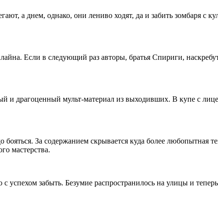
ют, а днем, однако, они лениво ходят, да и забить зомбаря с ку
лайна. Если в следующий раз авторы, братья Спириги, наскребут
й и драгоценный мульт-материал из выходивших. В купе с лице
до бояться. За содержанием скрывается куда более любопытная т
го мастерства.
 с успехом забыть. Безумие распространилось на улицы и теперь