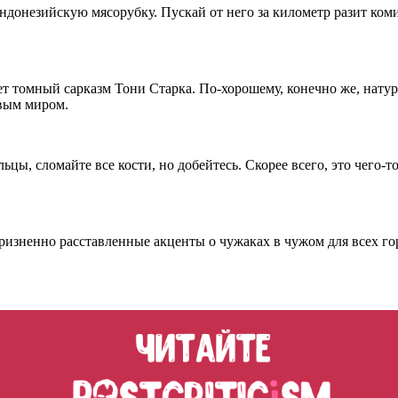
ндонезийскую мясорубку. Пускай от него за километр разит коми
т томный сарказм Тони Старка. По-хорошему, конечно же, нату
вым миром.
цы, сломайте все кости, но добейтесь. Скорее всего, это чего-то
оризненно расставленные акценты о чужаках в чужом для всех го