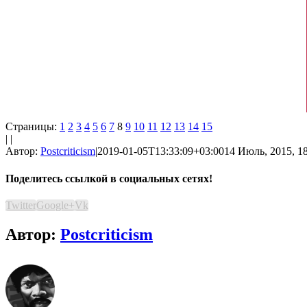
Страницы:
1
2
3
4
5
6
7
8
9
10
11
12
13
14
15
| |
Автор:
Postcriticism
|
2019-01-05T13:33:09+03:00
14 Июль, 2015, 1
Поделитесь ссылкой в социальных сетях!
Twitter
Google+
Vk
Автор:
Postcriticism