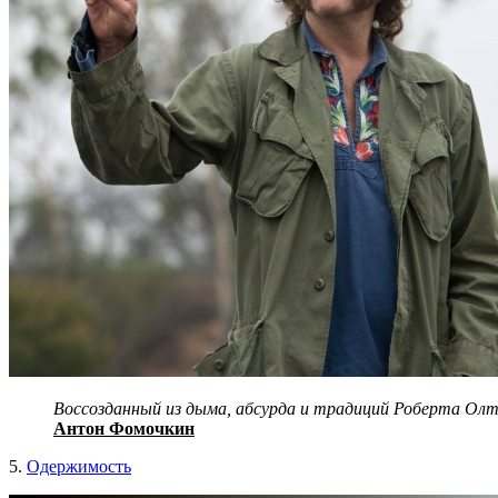
Воссозданный из дыма, абсурда и традиций Роберта Олт
Антон Фомочкин
5.
Одержимост
ь