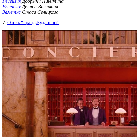
Рецензия
Добрыни Никитича
Рецензия
Дениса Виленкина
Заметка
Стаса Селицкого
7.
Отель “Гранд-Будапешт”