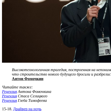
Высокотехнологичная трагедия, построенная на непониман
что строительство нового будущего бросили и разбрелис
Антон Фомочкин
Читайте также:
Рецензия
Антона Фомочкина
Рецензия
Стаса Селицкого
Рецензия
Глеба Тимофеева
15-18.
Драйвер на ночь