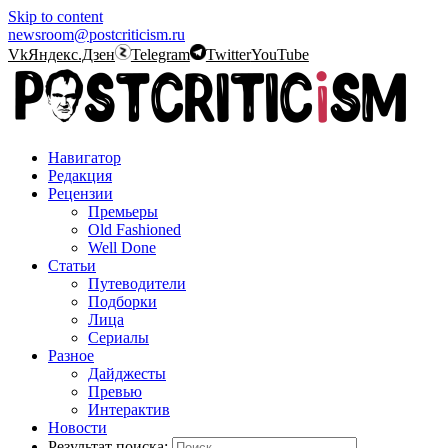
Skip to content
newsroom@postcriticism.ru
Vk
Яндекс.Дзен
Telegram
Twitter
YouTube
Навигатор
Редакция
Рецензии
Премьеры
Old Fashioned
Well Done
Статьи
Путеводители
Подборки
Лица
Сериалы
Разное
Дайджесты
Превью
Интерактив
Новости
Результат поиска: