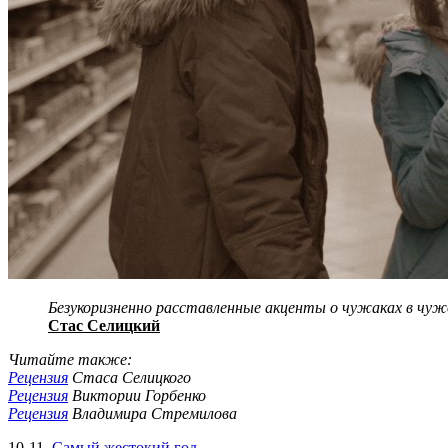
Безукоризненно расставленные акценты о чужаках в чужом
Стас Селицкий
Читайте также:
Рецензия
Стаса Селицкого
Рецензия
Виктории Горбенко
Рецензия
Владимира Стремилова
10-11.
Самый жестокий год