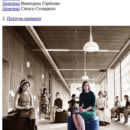
Заметка
Виктории Горбенко
Заметка
Стаса Селицкого
2.
Патруль времени