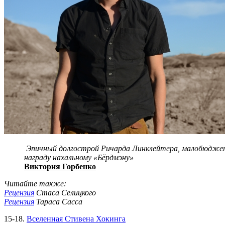
Эпичный долгострой Ричарда Линклейтера, малобюджетно
награду нахальному «Бёрдмэну»
Виктория Горбенко
Читайте также:
Рецензия
Стаса Селицкого
Рецензия
Тараса Сасса
15-18.
Вселенная Стивена Хокинга