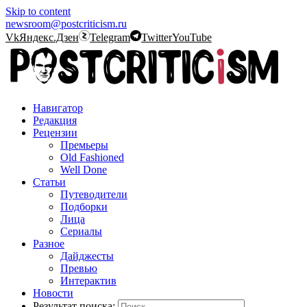
Skip to content
newsroom@postcriticism.ru
Vk
Яндекс.Дзен
Telegram
Twitter
YouTube
Навигатор
Редакция
Рецензии
Премьеры
Old Fashioned
Well Done
Статьи
Путеводители
Подборки
Лица
Сериалы
Разное
Дайджесты
Превью
Интерактив
Новости
Результат поиска: