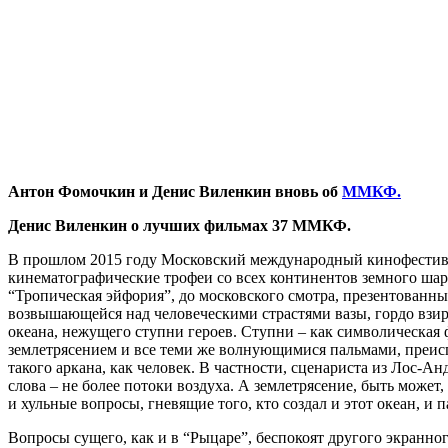
Антон Фомочкин и Денис Виленкин вновь об
ММКФ.
Денис Виленкин о лучших фильмах 37 ММКФ.
В прошлом 2015 году Московский международный кинофестива
кинематографические трофеи со всех континентов земного шар
“Тропическая эйфория”, до московского смотра, презентованн
возвышающейся над человеческими страстями вазы, гордо взир
океана, нежущего ступни героев. Ступни – как символическая
землетрясением и все теми же волнующимися пальмами, преис
такого аркана, как человек. В частности, сценариста из Лос-А
слова – не более потоки воздуха. А землетрясение, быть может
и хульные вопросы, гневящие того, кто создал и этот океан, и 
Вопросы сущего, как и в “Рыцаре”, беспокоят другого экранно