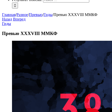
Главная
/
Разное
/
Превью
/
Гиды
/
Превью XXXVIII ММКФ
Назад
Вперед
Гиды
Превью XXXVIII ММКФ