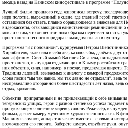
месяца назад на Каннском кинофестивале в программе “Полун
Лучший фильм прошлого года живописал встречу, последующее
нерв полотна, выраженный в сцене, где главный герой тщетно ко
оставшиеся без ответа, плавно обращающееся в знаковые для 
видеокассеты, отзывающийся единственной реминисценций о с
мысли о том, что он лестничным образом перенесет вспять, туда
пространство тесного коридора с выходом только в пустоту.
Программа “8 с половиной”, курируемая Петром Шепотинником
Хиршбигеля, включала в себя два, казалось бы, далёких друг о
макгаффином. Снятый мамой Василия Сигарева, пятнадцатими
пространство, вынуждая отдыхающих в Крыму российских граж
них объектив, сидя, например, в поезде, предвкушая широты Та
Традиция ладоней, взываемых к диалогу с камерой продолжитс
слова песни “мы так давно, мы так давно не отдыхали”, ведь т
несправедливо отобранной более шестидесяти лет назад, ведь 
отдых, крымнаш.
Объектив, припрятанный и не привлекающий к себе внимания 
тегеранских улицах, герой с разной степенью успеха подвезёт
пропускающем солнечное марево, салоне. Режиссёр, вынужденн
фильма, делает камеру мучеником художественного акта. В фи
Машину взломают, аппарат исчезнет вместе с героями и истори
возможности его творить. Заберёте камеру, отрубите руки, опут