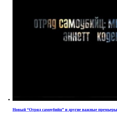
Новый “Отряд самоубийц” и другие важные премьеры