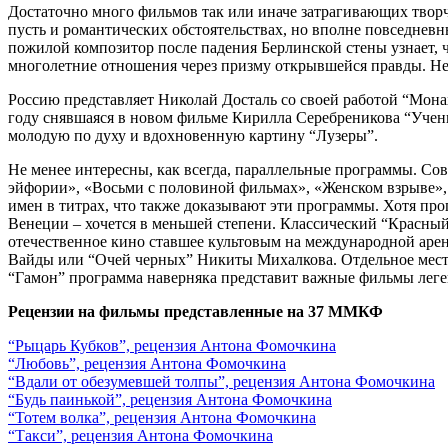
Достаточно много фильмов так или иначе затрагивающих творч
пусть и романтических обстоятельствах, но вполне повседнев
пожилой композитор после падения Берлинской стены узнает, ч
многолетние отношения через призму открывшейся правды. Не
Россию представляет Николай Досталь со своей работой “Мона
году снявшаяся в новом фильме Кирилла Серебреникова “Уче
молодую по духу и вдохновенную картину “Лузеры”.
Не менее интересны, как всегда, параллельные программы. Со
эйфории», «Восьми с половиной фильмах», «Женском взрыве», н
имен в титрах, что также доказывают эти программы. Хотя пр
Венеции – хочется в меньшей степени. Классический “Красный
отечественное кино ставшее культовым на международной арен
Вайды или “Очей черных” Никиты Михалкова. Отдельное мест
“Гамон” программа наверняка представит важные фильмы леген
Рецензии на фильмы представленные на 37 ММКФ
“Рыцарь Кубков”, рецензия Антона Фомочкина
“Любовь”, рецензия Антона Фомочкина
“Вдали от обезумевшей толпы”, рецензия Антона Фомочкина
“Будь паинькой”, рецензия Антона Фомочкина
“Тотем волка”, рецензия Антона Фомочкина
“Такси”, рецензия Антона Фомочкина