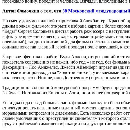
побеждало войну, победит и человека. Взгляды, влюблённые в ки
Антон Фомочкин о том, что
38 Московский международный
На смену документальной с приставкой блокбастер “Красной 
диким волкам фильмом открытия избрана картина более скромна
“Кеды” Сергея Соловьева шестая работа режиссера с наступле
в фактуре времени нашего, с характерными атрибутами, например
очевидный), заодно записавший для фильма несколько композиц
социального; так главный герой проведя ночь с девушкой, к ко
Закрывает фестиваль работа Вуди Аллена, открывавший в это
показатель совершенно не важен, ибо год – не год, без фильма
Декорации – Лос-Анджелес. Джесси Айзенберг играет двадцати
системе кинопроизводства “Золотой эпохи”, узнаваемыми хара
исключено, что о Ницше, или Достоевском) и ряженным в вин
Традиционно в основной конкурсной программе будут представ
“сейчас”. Не только из Европы и Азии, но и менее популярной в
Если два года назад большая часть фильмов конкурса была объе
структурировать названные на данный момент картины основн
моральными вопросами и дилеммами. Есть несколько работ отт
людей умолчавших о преступлении свидетелями которого стал
руку с проблемой самоидентификации на двух противоположн