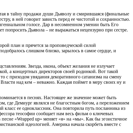
утая в тайну продажи души Дьяволу и смирившаяся (финальные
стру, в ней говорит зависть перед ее чистотой и сохранностью.
онгениальном голосе. Дар в несомненном умении быть Его
ет попросить Дьявола – не выражаться нецензурно при сестре.
орой план и прячется за проповедческой силой
подобралось слишком близко, зарылось в самое сердце, и
тавлениям. Звезда, икона, объект желания не излучает
кой, а концертных директоров своей родинкой. Вот такой
 то с приходом увядания декоративного сатанизма на смену
Власти над кем – неважно. Каждая поймет в меру своих ну и
упоминается в песнях. Настоящее же значение может быть
ом, где Демиург являлся не благостным богом, а переложением
ый класс ее одноклассник. Она повторила путь посланника из
офессора теософии сообщает нам весь фильм о ключевых
в песне «Wrapped up» меняет «я» на «мы». Как бы эгоистичное
ристианской идеологией. Америка начала скорбеть вместе с