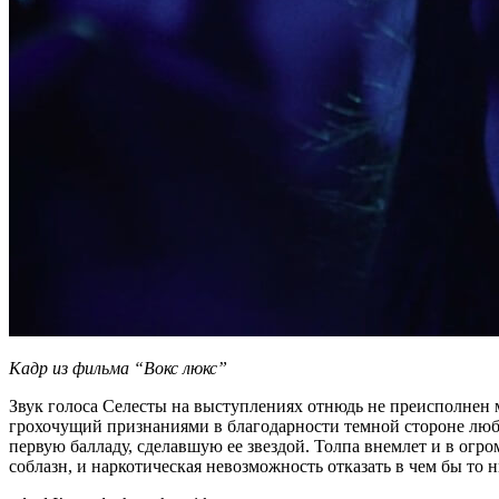
Кадр из фильма “Вокс люкс”
Звук голоса Селесты на выступлениях отнюдь не преисполнен м
грохочущий признаниями в благодарности темной стороне любы
первую балладу, сделавшую ее звездой. Толпа внемлет и в огро
соблазн, и наркотическая невозможность отказать в чем бы то