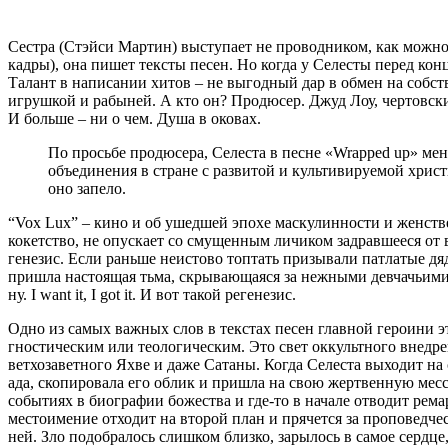
Сестра (Стэйси Мартин) выступает не проводником, как можн
кадры), она пишет тексты песен. Но когда у Селесты перед конц
Талант в написании хитов – не выгодный дар в обмен на собст
игрушкой и рабыней. А кто он? Продюсер. Джуд Лоу, чертовски
И больше – ни о чем. Душа в оковах.
По просьбе продюсера, Селеста в песне «Wrapped up» мен
объединения в стране с развитой и культивируемой христ
оно запело.
“Vox Lux” – кино и об ушедшей эпохе маскулинности и женстве
кокетство, не опускает со смущенным личиком задравшееся от 
генезис. Если раньше неистово топтать призывали патлатые дя
пришла настоящая тьма, скрывающаяся за нежными девчачьими 
ну. I want it, I got it. И вот такой регенезис.
Одно из самых важных слов в текстах песен главной героини эт
гностическим или теологическим. Это свет оккультного внедре
ветхозаветного Яхве и даже Сатаны. Когда Селеста выходит на 
ада, скопировала его облик и пришла на свою жертвенную месс
событиях в биографии божества и где-то в начале отводит рема
местоимение отходит на второй план и прячется за проповедче
ней. Зло подобралось слишком близко, зарылось в самое сердце,