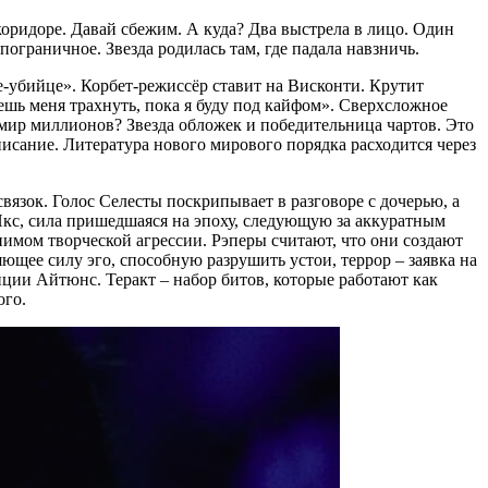
оридоре. Давай сбежим. А куда? Два выстрела в лицо. Один
пограничное. Звезда родилась там, где падала навзничь.
убийце». Корбет-режиссёр ставит на Висконти. Крутит
ешь меня трахнуть, пока я буду под кайфом». Сверхсложное
умир миллионов? Звезда обложек и победительница чартов. Это
писание. Литература нового мирового порядка расходится через
вязок. Голос Селесты поскрипывает в разговоре с дочерью, а
Икс, сила пришедшаяся на эпоху, следующую за аккуратным
нимом творческой агрессии. Рэперы считают, что они создают
яющее силу эго, способную разрушить устои, террор – заявка на
иции Айтюнс. Теракт – набор битов, которые работают как
ого.