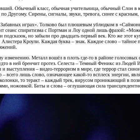
евший. Обычный класс, обычная учительница, обычный Слон в к
по Другому. Сирены, сигналы, звуки, тревога, синее с красным, 
Забавных играх». Толково был плюшевым ублюдком в «Саймоне-
дит сеанс спиритизма с Портман и Лоу одной лишь фразой: «Мож
и подсказок, но забыли про двадцать первый век. Кто же этот к
 Алистера Кроули. Каждая буква – знак. Каждое слово – тайное 
ряжений.
 изменению. Металл вошёл в плоть где-то в районе голосовых с
удто в ней бренчит протез. Селеста – Темный Феникс из Людей 
и выступления – видео-терроризм в мире, где террор стал сино
р – всего лишь слово, означающее какой-то всплеск энергии, явл
 колонки, то теракт – каждый трек, вирусом проникающий в поз
ями, ножовкой. Биты и слова – оглушающая сила трансцендентн