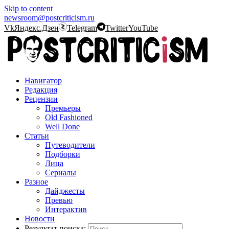
Skip to content
newsroom@postcriticism.ru
Vk
Яндекс.Дзен
Telegram
Twitter
YouTube
Навигатор
Редакция
Рецензии
Премьеры
Old Fashioned
Well Done
Статьи
Путеводители
Подборки
Лица
Сериалы
Разное
Дайджесты
Превью
Интерактив
Новости
Результат поиска: