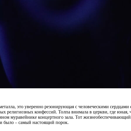
еталла, это уверенно резонирующая с человеческими сердцами сл
х религиозных конфессий. Толпа внимала в церкви, где юная, 
мном муравейнике концертного зала. Тот жизнеобеспечивающий др
 ни было – самый настоящий порок.