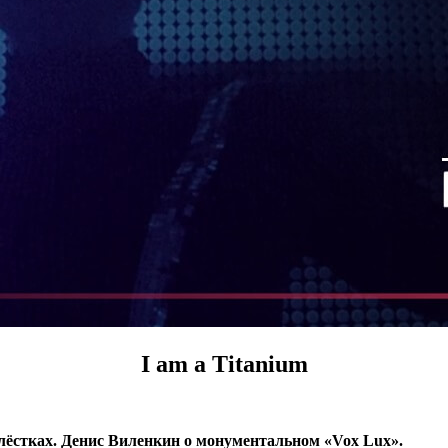
I am a Titanium
лёстках. Денис Виленкин о монументальном «Vox Lux».