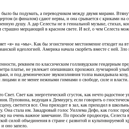
о было бы подумать, а переводчиком между двумя мирами. Втян
ертом (и финалом) сдают нервы, и она срывается с криками на се
венную душу. А дар Селесты не в гениальной музыке, стихах, к
 страшно мерцающий в красном свете. И всё, о чем Селеста мож
яет «я» на «мы». Как бы эгоистичное местоимение отходит на вт
ианской идеологией. Америка начала скорбеть вместе с ней. Зло 
нности, реквием по классическим голливудским гендерным предс
ветра платье, не увлекает опешивших прохожих лучезарной улыб
дьки, и под демонические звукоизлияния толпа выкидывала козу,
лицами и не менее нежными гимнами о свободе, силе и власти. 
о Свет. Свет как энергетический сгусток, как нечто радостное 
ния. Пуповина, ведущая к Демиургу, если говорить о гностическ
сцену, светится все. Она приходит в зал, как приходил в школьн
у. Она стала им. Закадровый голос Уиллема Дефо, как голос пр
рку на очень важное замечание. По просьбе продюсера, Селеста 
ской силой объединения в стране с развитой и культивируемой х
 и оно запело.