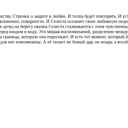
ству. Строчки о защите и любви. И толпа будет повторять. И у
еклонении, покорности. И Селеста осознает свою любовную неде
е дочь) на берегу океана Селеста сталкивается с этим чувствен
еред входом в воду. Это мираж воспоминаний, разделение между
 граница, которую она пересекает. И есть тот момент, который б
для нее невозможны. А её талант не божий дар, не искра, а вселё