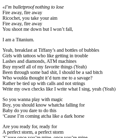
«I’m bulletproof nothing to lose
Fire away, fire away
Ricochet, you take your aim
Fire away, fire away
You shoot me down but I won’t fall,
I am a Titanium.
Yeah, breakfast at Tiffany’s and bottles of bubbles
Girls with tattoos who like getting in trouble
Lashes and diamonds, ATM machines
Buy myself all of my favorite things (Yeah)
Been through some bad shit, I should be a sad bitch
Who woulda thought it’d turn me to a savage?
Rather be tied up with calls and not strings
Write my own checks like I write what I sing, yeah (Yeah)
So you wanna play with magic
Boy, you should know whatcha falling for
Baby do you dare to do this
‘Cause I’m coming atcha like a dark horse
Are you ready for, ready for
A perfect storm, a perfect storm
‘Cause once you’re mine, once you’re mine