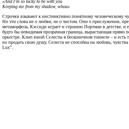
«And I’m so lucky to be with you
Keeping me from my shadow, whoa»
Строчки взывают к инстинктивно понятному человеческому чув
Но эти слова не о любви, не о чистом. Они о прислужении, пр
метаморфоза, Кэссиди играет и героиню Портман в детстве, и е
будто бы невидимая прозрачная граница, вырастающая прямо п
оркестре. Клип юной Селесты в бесконечном тоннеле – и есть та
но продать свою душу. Селеста не способна на любовь, чувства 
Lux”.