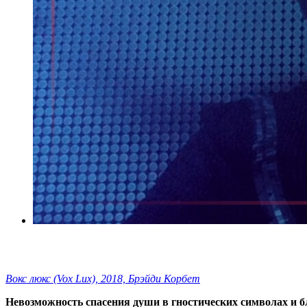
Вокс люкс (Vox Lux), 2018, Брэйди Корбет
Невозможность спасения души в гностических символах и б