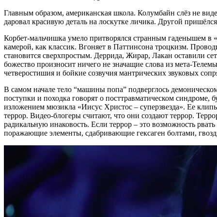
Главным образом, американская школа. Колумбайн слёз не вид
даровал красивую деталь на лоскутке личика. Другой пришёлся 
Корбет-мальчишка умело притворялся странным гаденышем в «
камерой, как классик. Вгоняет в Паттинсона троцкизм. Прово
становится сверхпростым. Деррида, Жирар, Лакан оставили сет
божество произносит ничего не значащие слова из мета-Телемы
четверостишия и бойкие созвучия мантрических звуковых соп
В самом начале тело “машины попа” подверглось демоническому
поступки и походка говорят о посттравматическом синдроме, б
изложением мюзикла «Иисус Христос – суперзвезда». Ее клипы 
террор. Видео-блогеры считают, что они создают террор. Терро
радикальную инаковость. Если террор – это возможность рвать
поражающие элементы, сдабривающие гексаген болтами, гвозд