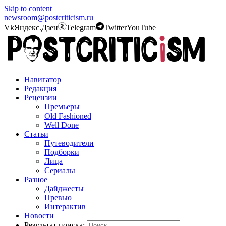
Skip to content
newsroom@postcriticism.ru
Vk
Яндекс.Дзен
Telegram
Twitter
YouTube
Навигатор
Редакция
Рецензии
Премьеры
Old Fashioned
Well Done
Статьи
Путеводители
Подборки
Лица
Сериалы
Разное
Дайджесты
Превью
Интерактив
Новости
Результат поиска: