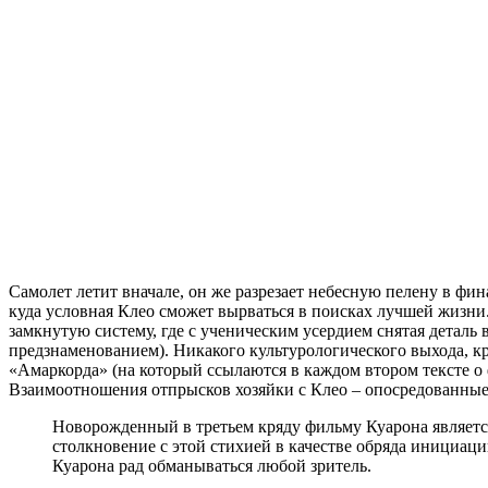
Самолет летит вначале, он же разрезает небесную пелену в фин
куда условная Клео сможет вырваться в поисках лучшей жизни.
замкнутую систему, где с ученическим усердием снятая деталь 
предзнаменованием). Никакого культурологического выхода, к
«Амаркорда» (на который ссылаются в каждом втором тексте о 
Взаимоотношения отпрысков хозяйки с Клео – опосредованные. 
Новорожденный в третьем кряду фильму Куарона является
столкновение с этой стихией в качестве обряда инициац
Куарона рад обманываться любой зритель.