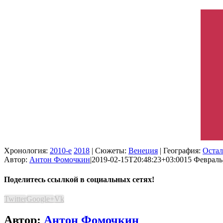
Хронология:
2010-е
2018
| Сюжеты:
Венеция
| География:
Остал
Автор:
Антон Фомочкин
|
2019-02-15T20:48:23+03:00
15 Февраль,
Поделитесь ссылкой в социальных сетях!
Twitter
Google+
Vk
Автор:
Антон Фомочкин