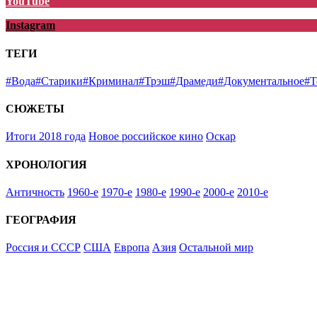
YouTube
Instagram
ТЕГИ
#Вода
#Старики
#Криминал
#Трэш
#Драмеди
#Документальное
#Т
СЮЖЕТЫ
Итоги 2018 года
Новое российское кино
Оскар
ХРОНОЛОГИЯ
Античность
1960-е
1970-е
1980-е
1990-е
2000-е
2010-е
ГЕОГРАФИЯ
Россия и СССР
США
Европа
Азия
Остальной мир