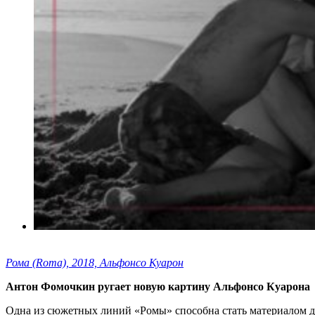
Рома (Roma), 2018, Альфонсо Куарон
Антон Фомочкин ругает новую картину Альфонсо Куарона
Одна из сюжетных линий «Ромы» способна стать материалом д