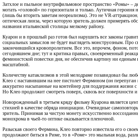
Затхлое и пыльное внутрифильмовое пространство «Ромы» – де
мотать «головой» по горизонтали и только. Аутичная героиня 
(лишь бы вторить заветам неореализма). Это не VR-аттракцион
оптическая линза, через которую зритель должен примерять об
названия итальянской столицы мелкому району.
Куарон и в прошлый раз готов был нарушить все законы гравит
социальных замыслов не будет выглядеть монструозным. Про с
закончившийся кровопролитием. Все это, впрочем, фоном, пот
сегодняшнем дне; тут и критика правых, своевременный реакц
феминистской повестки дня, не обеспечив картину ни единым
масштабной.
Количеству катаклизмов в этой мелодраме позавидовал бы лю
Клео с наставившим на нее пистолет Фермином (он перепуган н
аккуратно насыпанные на контейнер для поддержания жизни с
Но Клео продолжит смотреть поверх, сквозь все поверхности и 
Новорожденный в третьем кряду фильму Куарона является цент
стихией в качестве обряда инициации. Очевидные самоповторы
зритель. Принимая за чистую монету искусственно воссозданн
монохрома в чьей-то оптике оказывается пленочной.
Разыскав своего Фермина, Клео повторно известила его о свое
продолжают биться в Риме, то в «Роме» это мыльная вода, раз