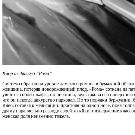
Кадр из фильма “Рома”
Система образов на уровне дамского романа в бумажной обложк
женщина, потеряв новорожденный плод. «Рома» соткана из па
увезет с собой шкафы, но не книги, ведь такова его поверхнос
что он некогда аккуратно парковал. Но то порядки буржуазии,
Клео, готовая к медитации: простояв на одной ноге, пока тол
драму параллельно разводу своей хозяйки: низвержение класс
женская доля неизменно тяжела.