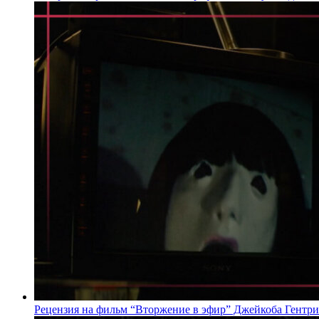
Рецензия на фильм “Вторжение в эфир” Джейкоба Гентри