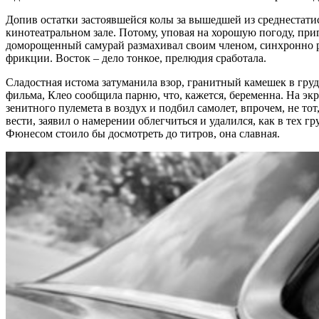
Допив остатки застоявшейся колы за вышедшей из среднестати
кинотеатральном зале. Потому, уповая на хорошую погоду, при
доморощенный самурай размахивал своим членом, синхронно р
фрикции. Восток – дело тонкое, прелюдия сработала.
Сладостная истома затуманила взор, гранитный камешек в груд
фильма, Клео сообщила парню, что, кажется, беременна. На э
зенитного пулемета в воздух и подбил самолет, впрочем, не то
вести, заявил о намерении облегчиться и удалился, как в тех г
Фюнесом стоило бы досмотреть до титров, она славная.