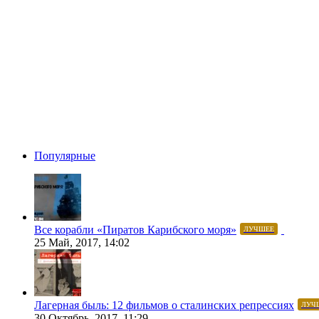
Популярные
Все корабли «Пиратов Карибского моря»
ЛУЧШЕЕ
25 Май, 2017, 14:02
Лагерная быль: 12 фильмов о сталинских репрессиях
ЛУЧ
30 Октябрь, 2017, 11:29