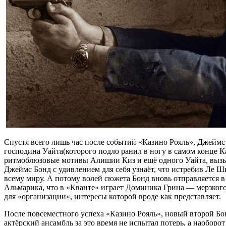
Спустя всего лишь час после событий «Казино Рояль», Джеймс
господина Уайта(которого подло ранил в ногу в самом конце Ка
ритмоблюзовые мотивы Алишии Киз и ещё одного Уайта, вызыв
Джеймс Бонд с удивлением для себя узнаёт, что истребив Ле Ши
всему миру. А потому волей сюжета Бонд вновь отправляется в
Альмарика, что в «Кванте» играет Доминика Грина — мерзкого 
для «организации», интересы которой вроде как представляет.
После повсеместного успеха «Казино Рояль», новый второй Бонд
актёрский ансамбль за это время не испытал потерь, а наобор