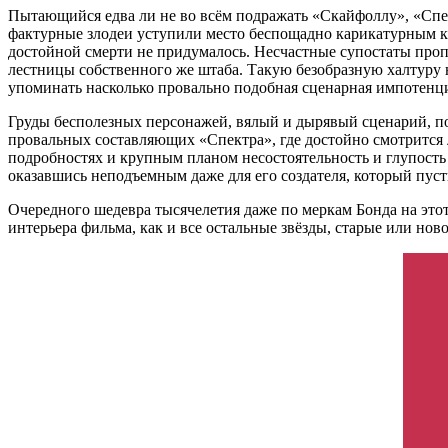
Пытающийся едва ли не во всём подражать «Скайфоллу», «Спек
фактурные злодеи уступили место беспощадно карикатурным к
достойной смерти не придумалось. Несчастные супостаты проп
лестницы собственного же штаба. Такую безобразную халтуру 
упоминать насколько провально подобная сценарная импотенци
Груды бесполезных персонажей, вялый и дырявый сценарий, по
провальных составляющих «Спектра», где достойно смотрится л
подробностях и крупным планом несостоятельность и глупост
оказавшись неподъемным даже для его создателя, который пуст
Очередного шедевра тысячелетия даже по меркам Бонда на этот
интерьера фильма, как и все остальные звёзды, старые или н