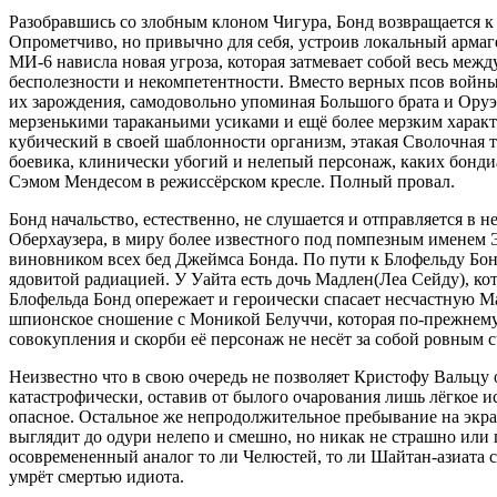
Разобравшись со злобным клоном Чигура, Бонд возвращается к 
Опрометчиво, но привычно для себя, устроив локальный армаге
МИ-6 нависла новая угроза, которая затмевает собой весь меж
бесполезности и некомпетентности. Вместо верных псов войны
их зарождения, самодовольно упоминая Большого брата и Оруэл
мерзенькими тараканьими усиками и ещё более мерзким характ
кубический в своей шаблонности организм, этакая Сволочная 
боевика, клинически убогий и нелепый персонаж, каких бондиан
Сэмом Мендесом в режиссёрском кресле. Полный провал.
Бонд начальство, естественно, не слушается и отправляется в 
Оберхаузера, в миру более известного под помпезным именем
виновником всех бед Джеймса Бонда. По пути к Блофельду Бон
ядовитой радиацией. У Уайта есть дочь Мадлен(Леа Сейду), кот
Блофельда Бонд опережает и героически спасает несчастную М
шпионское сношение с Моникой Белуччи, которая по-прежнему 
совокупления и скорби её персонаж не несёт за собой ровным 
Неизвестно что в свою очередь не позволяет Кристофу Вальцу
катастрофически, оставив от былого очарования лишь лёгкое и
опасное. Остальное же непродолжительное пребывание на экране
выглядит до одури нелепо и смешно, но никак не страшно или
осовремененный аналог то ли Челюстей, то ли Шайтан-азиата 
умрёт смертью идиота.