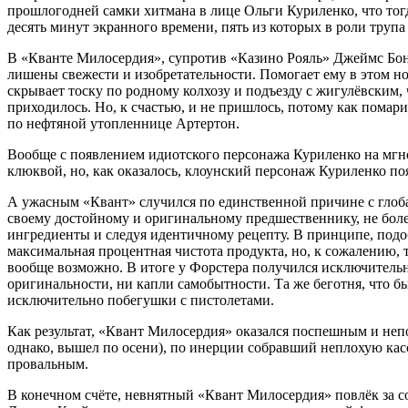
прошлогодней самки хитмана в лице Ольги Куриленко, что тогд
десять минут экранного времени, пять из которых в роли трупа
В «Кванте Милосердия», супротив «Казино Рояль» Джеймс Бо
лишены свежести и изобретательности. Помогает ему в этом но
скрывает тоску по родному колхозу и подъезду с жигулёвским, 
приходилось. Но, к счастью, и не пришлось, потому как помар
по нефтяной утопленнице Артертон.
Вообще с появлением идиотского персонажа Куриленко на мгнов
клюквой, но, как оказалось, клоунский персонаж Куриленко по
А ужасным «Квант» случился по единственной причине с глоб
своему достойному и оригинальному предшественнику, не боле
ингредиенты и следуя идентичному рецепту. В принципе, подо
максимальная процентная чистота продукта, но, к сожалению, т
вообще возможно. В итоге у Форстера получился исключительн
оригинальности, ни капли самобытности. Та же беготня, что 
исключительно побегушки с пистолетами.
Как результат, «Квант Милосердия» оказался поспешным и н
однако, вышел по осени), по инерции собравший неплохую кас
провальным.
В конечном счёте, невнятный «Квант Милосердия» повлёк за с