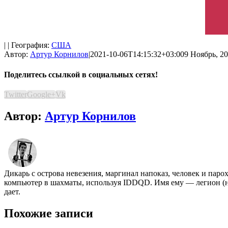
| | География:
США
Автор:
Артур Корнилов
|
2021-10-06T14:15:32+03:00
9 Ноябрь, 20
Поделитесь ссылкой в социальных сетях!
Twitter
Google+
Vk
Автор:
Артур Корнилов
Дикарь с острова невезения, маргинал напоказ, человек и па
компьютер в шахматы, используя IDDQD. Имя ему — легион (на 
дает.
Похожие записи