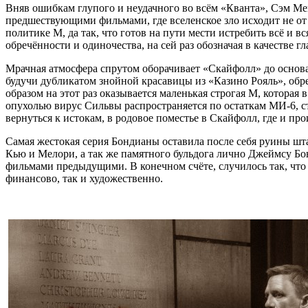
Вняв ошибкам глупого и неудачного во всём «Кванта», Сэм Мен
предшествующими фильмами, где вселенское зло исходит не от 
политике М, да так, что готов на пути мести истребить всё 
обречённости и одиночества, на сей раз обозначая в качестве 
Мрачная атмосфера спрутом оборачивает «Скайфолл» до основа
будучи дубликатом знойной красавицы из «Казино Рояль», об
образом на этот раз оказывается маленькая строгая М, которая
опухолью вирус Сильвы распространяется по остаткам МИ-6, с
вернуться к истокам, в родовое поместье в Скайфолл, где и про
Самая жестокая серия Бондианы оставила после себя руины ш
Кью и Мелори, а так же памятного бульдога лично Джеймсу Бон
фильмами предыдущими. В конечном счёте, случилось так, чт
финансово, так и художественно.