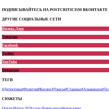
ПОДПИСЫВАЙТЕСЬ НА POSTCRITICISM ВКОНТАКТЕ
ДРУГИЕ СОЦИАЛЬНЫЕ СЕТИ
Яндекс.Дзен
Telegram
Facebook
Twitter
YouTube
Instagram
ТЕГИ
#Детективы
#Религия
#Космос
#Ужасы
#Старики
#Альманахи
#Те
СЮЖЕТЫ
Оскар
Итоги 2018 года
Новое российское кино