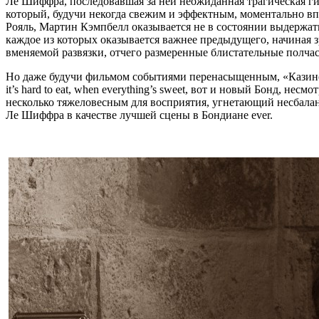
Ле Шиффра, последовавшая за ней неожиданная трагическая ги
который, будучи некогда свежим и эффектным, моментально вп
Рояль, Мартин Кэмпбелл оказывается не в состоянии выдержа
каждое из которых оказывается важнее предыдущего, начиная з
вменяемой развязки, отчего размеренные блистательные полча
Но даже будучи фильмом событиями перенасыщенным, «Казино Ро
it’s hard to eat, when everything’s sweet, вот и новый Бонд, 
несколько тяжеловесным для восприятия, угнетающий несбала
Ле Шиффра в качестве лучшей сцены в Бондиане ever.