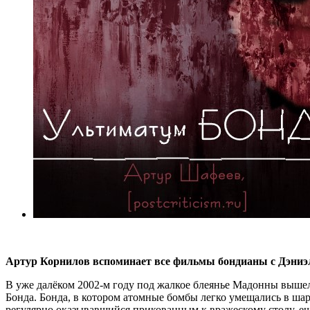
Артур Корнилов вспоминает все фильмы бондианы с Дэниэл
В уже далёком 2002-м году под жалкое блеянье Мадонны вышел
Бонда. Бонда, в котором атомные бомбы легко умещались в ша
регулярно оказывавшийся прикованным к вражескому столу, ещё