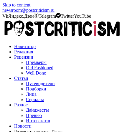
Skip to content
newsroom@postcriticism.ru
Vk
Яндекс.Дзен
Telegram
Twitter
YouTube
Навигатор
Редакция
Рецензии
Премьеры
Old Fashioned
Well Done
Статьи
Путеводители
Подборки
Лица
Сериалы
Разное
Дайджесты
Превью
Интерактив
Новости
Результат поиска: