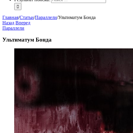
Главная
/
Статьи
/
Параллели
/
Ультиматум Бонда
Назад
Вперед
Параллели
Ультиматум Бонда