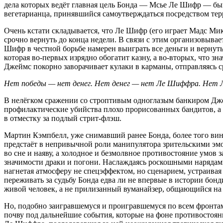
дела которых ведёт главная цель Бонда — Мсье Ле Шифр — быв
вегетарианца, принявшийся самоутверждаться посредством тер
Очень кстати складывается, что Ле Шифр (его играет Мадс Ми
срочно вернуть до конца недели. В связи с этим организовывае
Шифр в честной борьбе намерен выиграть все деньги и вернуть
которая во-первых изрядно обогатит казну, а во-вторых, что 
Джеймс покорно заворачивает кулаки в карманы, отправляясь с
Нет победы — нет денег. Нет денег — нет Ле Шиффра. Не
В нелёгком сражении со строптивым одноглазым банкиром Дже
профилактические убийства плохо прорисованных бандитов, а
в отместку за подлый стрит-флэш.
Мартин Кэмпбелл, уже снимавший ранее Бонда, более того вин
предстаёт в непривычной роли манипулятора зрительскими эм
во сне и наяву, а холодное и безмолвное противостояние умов
значимости драки и погони. Наслаждаясь роскошными нарядами
нагнетая атмосферу не спецэффектом, но сценарием, устраивая
переживать за судьбу Бонда едва ли не впервые в истории бон
живой человек, а не прилизанный вуманайзер, общающийся на я
Но, подобно заигравшемуся и проигравшемуся по всем фронта
почву под дальнейшие события, которые на фоне противостоян