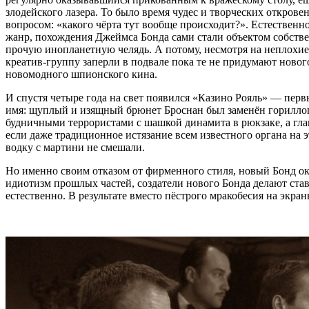
злодейского лазера. То было время чудес и творческих открове
вопросом: «какого чёрта тут вообще происходит?». Естественно
жанр, похождения Джеймса Бонда сами стали объектом собстве
прочую инопланетную челядь. А потому, несмотря на неплохие
креатив-группу заперли в подвале пока те не придумают нового
новомодного шпионского кина.
И спустя четыре года на свет появился «Казино Рояль» — перв
имя: щуплый и изящный брюнет Броснан был заменён гориллоп
будничными террористами с шашкой динамита в рюкзаке, а глав
если даже традиционное истязание всем известного органа на 
водку с мартини не смешали.
Но именно своим отказом от фирменного стиля, новый Бонд о
идиотизм прошлых частей, создатели нового Бонда делают ста
естественно. В результате вместо пёстрого мракобесия на экр