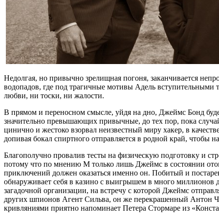
Недолгая, но привычно зрелищная погоня, заканчивается непро
водопадов, где под трагичные мотивы Адель вступительными т
любви, ни тоски, ни жалости.
В прямом и переносном смысле, уйдя на дно, Джеймс Бонд буде
значительно превышающих привычные, до тех пор, пока случайн
цинично и жестоко взорвал неизвестный миру хакер, в качестве
допивая бокал спиртного отправляется в родной край, чтобы н
Благополучно провалив тесты на физическую подготовку и стре
потому что по мнению М только лишь Джеймс в состоянии отомс
приключений должен оказаться именно он. Побитый и постарев
обнаруживает себя в казино с выигрышем в много миллионов де
загадочной организации, на встречу с которой Джеймс отправ
других шпионов Агент Сильва, он же перекрашенный Антон Чи
кривляниями приятно напоминает Петера Стормаре из «Конста