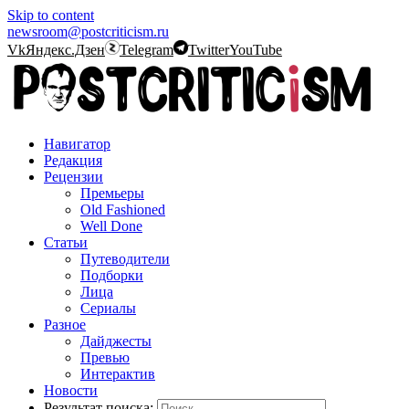
Skip to content
newsroom@postcriticism.ru
Vk
Яндекс.Дзен
Telegram
Twitter
YouTube
Навигатор
Редакция
Рецензии
Премьеры
Old Fashioned
Well Done
Статьи
Путеводители
Подборки
Лица
Сериалы
Разное
Дайджесты
Превью
Интерактив
Новости
Результат поиска: