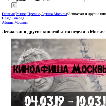
Главная
/
Разное
/
Превью
/
Афиша Москвы
/
Левиафан и другие ки
Назад
Вперед
Афиша Москвы
Левиафан и другие кинособытия недели в Москве