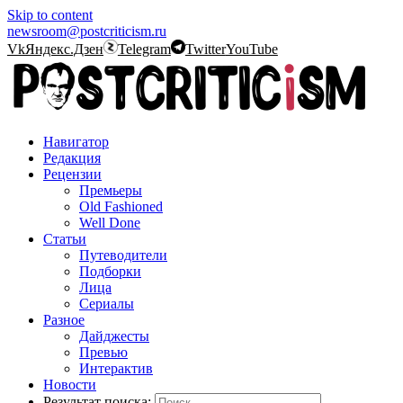
Skip to content
newsroom@postcriticism.ru
Vk
Яндекс.Дзен
Telegram
Twitter
YouTube
Навигатор
Редакция
Рецензии
Премьеры
Old Fashioned
Well Done
Статьи
Путеводители
Подборки
Лица
Сериалы
Разное
Дайджесты
Превью
Интерактив
Новости
Результат поиска: