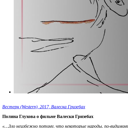
Вестерн (Western), 2017, Валеска Гризебах
Полина Глухова о фильме Валески Гризебах
«…Зло неизбежно потому, что некоторые народы, по-видимому,