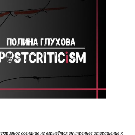
лективное сознание не вгрызётся внутреннее отвращение к