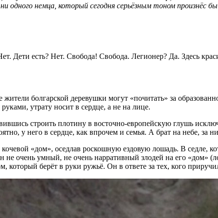
 ни одного немца, который сегодня серьёзным тоном произнёс б
ет. Дети есть? Нет. Свобода! Свобода. Легионер? Да. Здесь кра
 жители болгарской деревушки могут «почитать» за образованнос
руками, утрату носит в сердце, а не на лице.
равившись строить плотину в восточно-европейскую глушь исключи
ятно, у него в сердце, как впрочем и семья. А брат на небе, за 
 кочевой «дом», оседлав роскошную ездовую лошадь. В седле, ко
ин не очень умный, не очень нарративный злодей на его «дом» (
, который берёт в руки ружьё. Он в ответе за тех, кого приручи