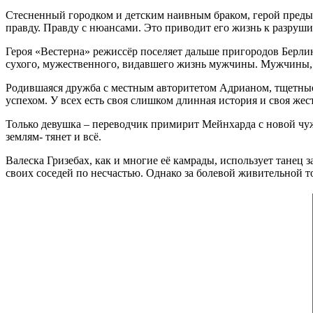
Стесненный городком и детским наивным браком, герой предыду
правду. Правду с нюансами. Это приводит его жизнь к разруши
Героя «Вестерна» режиссёр поселяет дальше пригородов Берлин
сухого, мужественного, видавшего жизнь мужчины. Мужчины, 
Родившаяся дружба с местным авторитетом Адрианом, тщетные 
успехом. У всех есть своя слишком длинная история и своя жес
Только девушка – переводчик примирит Мейнхарда с новой чужо
землям- тянет и всё.
Валеска Гризебах, как и многие её камрады, использует танец 
своих соседей по несчастью. Однако за болевой живительной то