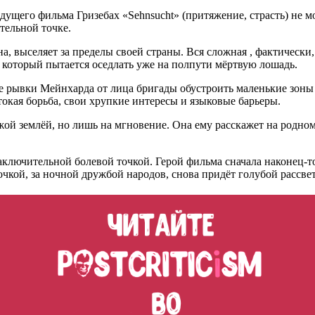
щего фильма Гризебах «Sehnsucht» (притяжение, страсть) не мож
тельной точке.
а, выселяет за пределы своей страны. Вся сложная , фактически
который пытается оседлать уже на полпути мёртвую лошадь.
рывки Мейнхарда от лица бригады обустроить маленькие зоны т
токая борьба, свои хрупкие интересы и языковые барьеры.
й землёй, но лишь на мгновение. Она ему расскажет на родном д
заключительной болевой точкой. Герой фильма сначала наконец-то 
чкой, за ночной дружбой народов, снова придёт голубой рассвет,