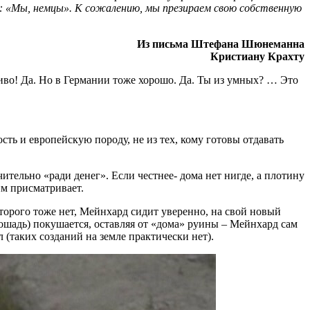
ы: «Мы, немцы». К сожалению, мы презираем свою собственную
Из письма Штефана Шюнеманна
Кристиану Крахту
сиво! Да. Но в Германии тоже хорошо. Да. Ты из умных? … Это
ть и европейскую породу, не из тех, кому готовы отдавать
тельно «ради денег». Если честнее- дома нет нигде, а плотину
ним присматривает.
торого тоже нет, Мейнхард сидит уверенно, на свой новый
лошадь) покушается, оставляя от «дома» руины – Мейнхард сам
л (таких созданий на земле практически нет).