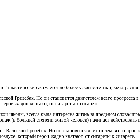
сте” пластически сжимается до более узкой эстетики, мета-расши
кой Гризебах. Но он становится двигателем всего прогресса в ф
 герои жадно хватают, от сигареты к сигарете.
кой школы, всегда была интересна жизнь за пределом слова/игр
сонаж (в большей степени живой человек) начинает действовать 
 Валеской Гризебах. Но он становится двигателем всего прогрес
 воздухе, который герои жадно хватают, от сигареты к сигарете.