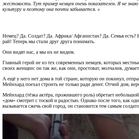
жестокости. Тут пример немцев очень показателен. Я не знаю
культуру и поэтому она почти забывается. »
Немец? Да. Солдат? Да. Африка/ Афганистан? Да. Семья есть? Н
рай! Теперь мы стали друг друга понимать.
Они видят нас, а мы их не видим.
Главный герой не из тех современных немцев, которых местные
своих женщин: он так же, как они, простоват, молчалив, думает 
А ещё у него нет дома в той стране, которую он покинул, отп
Мейнхард поехал строить не только ради денег. Отчий дом, веро
Мейнхард (тёзка актёра, прожившего роль) обретает небольшой
«дом» смотрит с тоской и радостью. Однако после того, как од
вызывается сжечь свой город, он становится тем самым солдатом