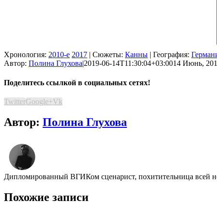
Хронология:
2010-е
2017
| Сюжеты:
Канны
| География:
Герман
Автор:
Полина Глухова
|
2019-06-14T11:30:04+03:00
14 Июнь, 201
Поделитесь ссылкой в социальных сетях!
Twitter
Google+
Vk
Автор:
Полина Глухова
Дипломированный ВГИКом сценарист, похитительница всей неж
Похожие записи