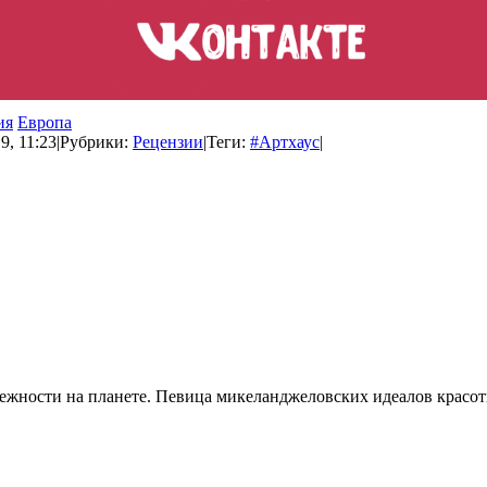
ия
Европа
9, 11:23
|
Рубрики:
Рецензии
|
Теги:
#Артхаус
|
ности на планете. Певица микеланджеловских идеалов красоты