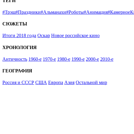
ТЕГИ
#Трэш
#Праздники
#Альманахи
#Роботы
#Анимация
#КамерноеК
СЮЖЕТЫ
Итоги 2018 года
Оскар
Новое российское кино
ХРОНОЛОГИЯ
Античность
1960-е
1970-е
1980-е
1990-е
2000-е
2010-е
ГЕОГРАФИЯ
Россия и СССР
США
Европа
Азия
Остальной мир