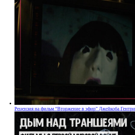
Рецензия на фильм “Вторжение в эфир” Джейкоба Гентри