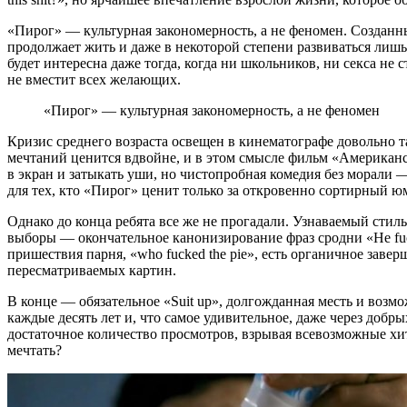
«Пирог» — культурная закономерность, а не феномен. Созданн
продолжает жить и даже в некоторой степени развиваться лишь
будет интересна даже тогда, когда ни школьников, ни секса не 
не вместит всех желающих.
«Пирог» — культурная закономерность, а не феномен
Кризис среднего возраста освещен в кинематографе довольно 
мечтаний ценится вдвойне, и в этом смысле фильм «Американс
в экран и затыкать уши, но чистопробная комедия без морали 
для тех, кто «Пирог» ценит только за откровенно сортирный ю
Однако до конца ребята все же не прогадали. Узнаваемый стил
выборы — окончательное канонизирование фраз сродни «He fuck
пришествия парня, «who fucked the pie», есть органичное заве
пересматриваемых картин.
В конце — обязательное «Suit up», долгожданная месть и возм
каждые десять лет и, что самое удивительное, даже через добр
достаточное количество просмотров, взрывая всевозможные хит
мечтать?