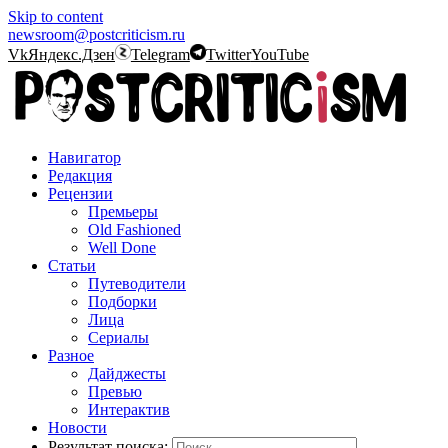
Skip to content
newsroom@postcriticism.ru
Vk
Яндекс.Дзен
Telegram
Twitter
YouTube
Навигатор
Редакция
Рецензии
Премьеры
Old Fashioned
Well Done
Статьи
Путеводители
Подборки
Лица
Сериалы
Разное
Дайджесты
Превью
Интерактив
Новости
Результат поиска: