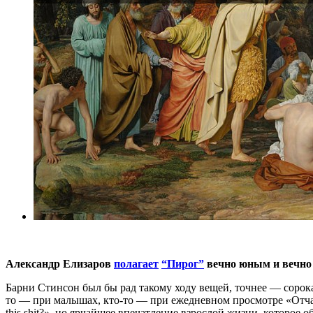
Александр Елизаров
полагает
“Пирог”
вечно юным и вечно
Барни Стинсон был бы рад такому ходу вещей, точнее — сорокаг
то — при малышах, кто-то — при ежедневном просмотре «Отчаян
this shit?», но ярчайшее впечатление взрослой жизни, которое о