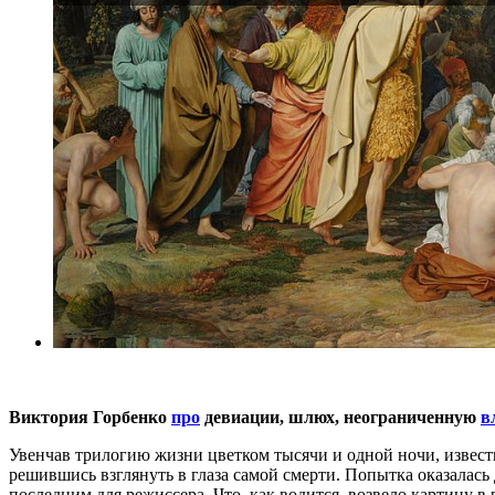
Виктория Горбенко
про
девиации, шлюх, неограниченную
в
Увенчав трилогию жизни цветком тысячи и одной ночи, известн
решившись взглянуть в глаза самой смерти. Попытка оказалас
последним для режиссера. Что, как водится, возвело картину в