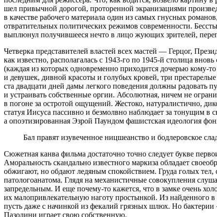
шел привычной дорогой, проторенной экранизациями произведен
в качестве рабочего материала один из самых гнусных романов
отвратительных политических режимов современности. Бессты
выплюнул получившееся нечто в лицо жующих зрителей, пере
Четверка представителей властей всех мастей — Герцог, Прези
как известно, располагалась с 1943-го по 1945-й столица вн
(каждая из которых одновременно приходится дочерью кому-то
и девушек, дивной красоты и голубых кровей, три престарелы
ста двадцати дней дамы легкого поведения должны радовать п
и устраивать собственные оргии. Абсолютная, ничем не огран
в погоне за остротой ощущений. Жестоко, натуралистично, дико
статуя Иисуса пассивно и безмолвно наблюдает за тонущим в с
а опоэтизированная Эзрой Паундом фашистская идеология ф
Бал правят изувеченное ницшеанство и бодлеровское сл
Сюжетная канва фильма достаточно точно следует букве первои
Аморальность скандально известного маркиза обладает своеоб
обжигают, но обдают ледяным спокойствием. Груда голых тел,
патологоанатома. Глядя на механистичные совокупления слуша
запредельным. И еще почему-то кажется, что в замке очень хол
их малопривлекательную наготу простынкой. Из найденного в 
пусть даже с начинкой из фекалий грязных шлюх. Но бактерии
Пазолини играет свою собственную.