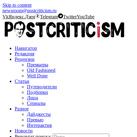
Skip to content
newsroom@postcriticism.ru
Vk
Яндекс.Дзен
Telegram
Twitter
YouTube
Навигатор
Редакция
Рецензии
Премьеры
Old Fashioned
Well Done
Статьи
Путеводители
Подборки
Лица
Сериалы
Разное
Дайджесты
Превью
Интерактив
Новости
Результат поиска: