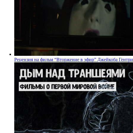
Рецензия на фильм “Вторжение в эфир” Джейкоба Гентри