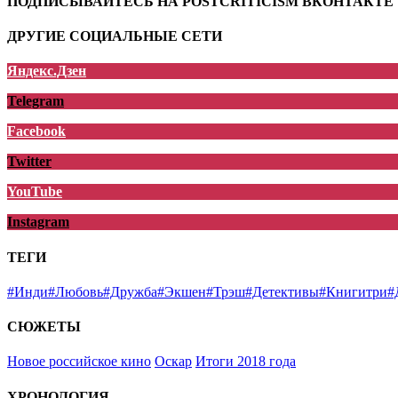
ПОДПИСЫВАЙТЕСЬ НА POSTCRITICISM ВКОНТАКТЕ
ДРУГИЕ СОЦИАЛЬНЫЕ СЕТИ
Яндекс.Дзен
Telegram
Facebook
Twitter
YouTube
Instagram
ТЕГИ
#Инди
#Любовь
#Дружба
#Экшен
#Трэш
#Детективы
#Книги
три
#
СЮЖЕТЫ
Новое российское кино
Оскар
Итоги 2018 года
ХРОНОЛОГИЯ