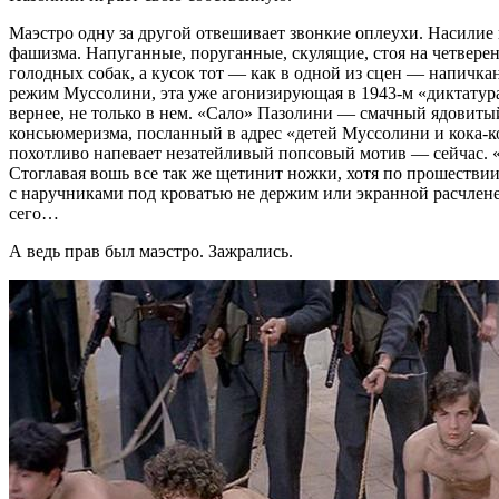
Маэстро одну за другой отвешивает звонкие оплеухи. Насилие
фашизма. Напуганные, поруганные, скулящие, стоя на четверен
голодных собак, а кусок тот — как в одной из сцен — напичка
режим Муссолини, эта уже агонизирующая в 1943-м «диктатура 
вернее, не только в нем. «Сало» Пазолини — смачный ядовиты
консьюмеризма, посланный в адрес «детей Муссолини и кока-ко
похотливо напевает незатейливый попсовый мотив — сейчас. 
Стоглавая вошь все так же щетинит ножки, хотя по прошествии 
с наручниками под кроватью не держим или экранной расчленен
сего…
А ведь прав был маэстро. Зажрались.