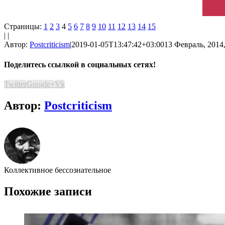
Страницы:
1
2
3
4
5
6
7
8
9
10
11
12
13
14
15
| |
Автор:
Postcriticism
|
2019-01-05T13:47:42+03:00
13 Февраль, 2014,
Поделитесь ссылкой в социальных сетях!
Twitter
Google+
Vk
Автор:
Postcriticism
Коллективное бессознательное
Похожие записи