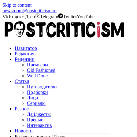
Skip to content
newsroom@postcriticism.ru
Vk
Яндекс.Дзен
Telegram
Twitter
YouTube
Навигатор
Редакция
Рецензии
Премьеры
Old Fashioned
Well Done
Статьи
Путеводители
Подборки
Лица
Сериалы
Разное
Дайджесты
Превью
Интерактив
Новости
Результат поиска: