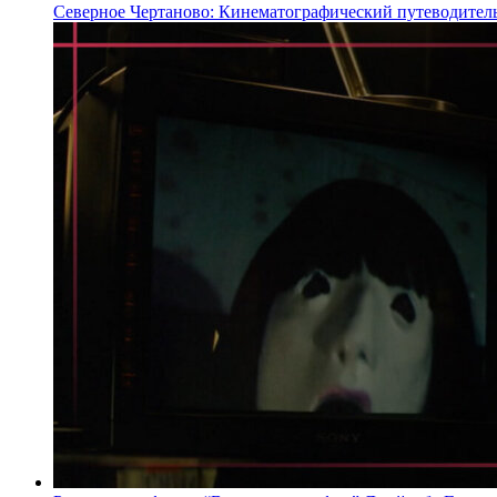
Северное Чертаново: Кинематографический путеводител