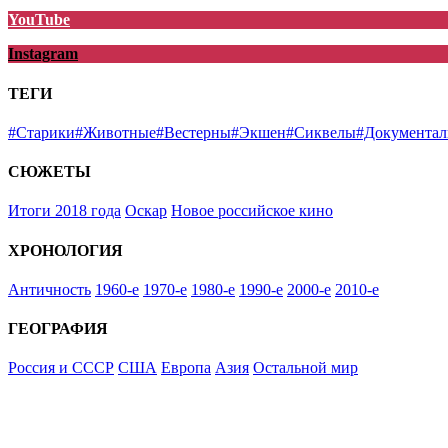
YouTube
Instagram
ТЕГИ
#Старики
#Животные
#Вестерны
#Экшен
#Сиквелы
#Документал
СЮЖЕТЫ
Итоги 2018 года
Оскар
Новое российское кино
ХРОНОЛОГИЯ
Античность
1960-е
1970-е
1980-е
1990-е
2000-е
2010-е
ГЕОГРАФИЯ
Россия и СССР
США
Европа
Азия
Остальной мир