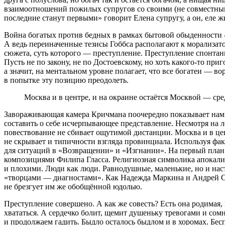
взаимоотношений пожилых супругов со своими (не совместным
последние станут первыми» говорит Елена супругу, а он, еле ж
Война богатых против бедных в рамках бытовой обыденности —
А ведь переиначенные тезисы Гоббса располагают к морализатор
сюжета, суть которого — преступление. Преступление спонтанн
Пусть не по закону, не по Достоевскому, но хоть какого-то пр
а значит, на ментальном уровне полагает, что все богатеи — 
в попытке эту позицию преодолеть.
Москва и в центре, и на окраине остаётся Москвой — ср
Завораживающая камера Кричмана поочередно показывает нам од
составить о себе исчерпывающее представление. Несмотря на л
повествование не сбивает ощутимой дистанции. Москва и в це
не скрывает и типичности взгляда провинциала. Используя фак
для ситуаций в «Возвращении» и «Изгнании». На первый план 
композициями Филипа Гласса. Религиозная символика апокалип
и плохими. Люди как люди. Равнодушные, маленькие, но и на
«творцами — диагностами». Как Надежда Маркина и Андрей С
не брезгует им же обобщённой юдолью.
Преступление совершено. А как же совесть? Есть она родимая, 
хвататься. А сердечко болит, щемит душеньку тревогами и сом
и продолжаем гадить. Быдло осталось быдлом и в хоромах. Бе