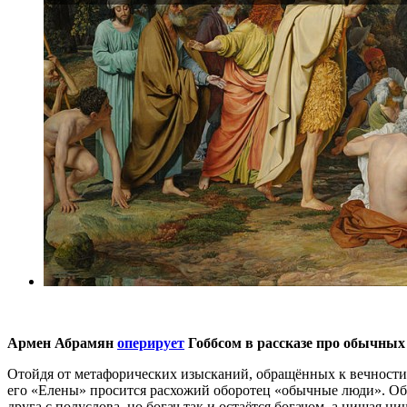
Армен Абрамян
оперирует
Гоббсом в рассказе про обычных 
Отойдя от метафорических изысканий, обращённых к вечности
его «Елены» просится расхожий оборотец «обычные люди». Об
друга с полуслова, но богач так и остаётся богачом, а нищая 