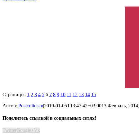
Страницы:
1
2
3
4
5
6
7
8
9
10
11
12
13
14
15
| |
Автор:
Postcriticism
|
2019-01-05T13:47:42+03:00
13 Февраль, 2014,
Поделитесь ссылкой в социальных сетях!
Twitter
Google+
Vk