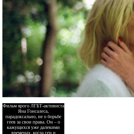
Фильм ярого ЛГБТ-активиста
Яна Гонсалеса,
парадоксально, не о борьбе
геев за свои права. Он – о
кажущихся уже далекими
временах, когда геи и