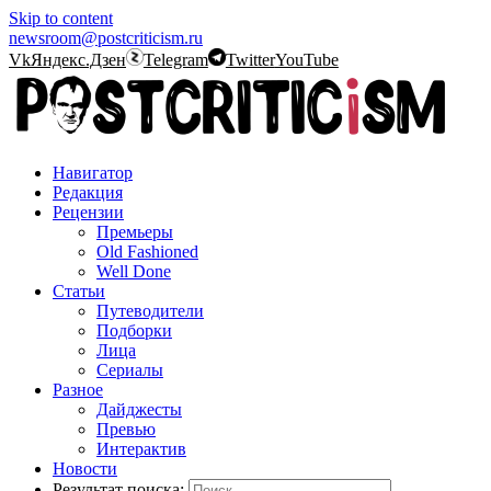
Skip to content
newsroom@postcriticism.ru
Vk
Яндекс.Дзен
Telegram
Twitter
YouTube
Навигатор
Редакция
Рецензии
Премьеры
Old Fashioned
Well Done
Статьи
Путеводители
Подборки
Лица
Сериалы
Разное
Дайджесты
Превью
Интерактив
Новости
Результат поиска: