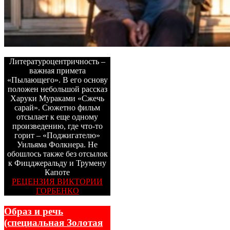
Литературоцентричность –
важная примета
«Пылающего». В его основу
положен небольшой рассказ
Харуки Мураками «Сжечь
сарай». Сюжетно фильм
отсылает к еще одному
произведению, где что-то
горит – «Поджигателю»
Уильяма Фолкнера. Не
обошлось также без отсылок
к Фицджеральду и Трумену
Капоте
РЕЦЕНЗИЯ ВИКТОРИИ
ГОРБЕНКО
Образ и речь
(специальная Золотая