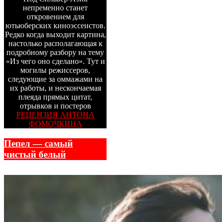
непременно станет
откровением для
ютьюберских киноэссеистов.
Редко когда выходит картина,
настолько располагающая к
подробному разбору на тему
«Из чего оно сделано». Тут и
могилы режиссеров,
следующие за оммажами на
их работы, и нескончаемая
плеяда прямых цитат,
отрывков и постеров
РЕЦЕНЗИЯ АНТОНА
ФОМОЧКИНА
Пепел — самый
чистый белый