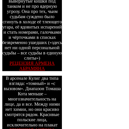
вывернутые кишки под
танком и не про ядерную
угрозу. Она про тех, чьим
судьбам суждено было
сгинуть в холоде её тлеющего
угара, её ядовитых испарений
и стать номерами, галочками
и чёрточками в списках
безвременно ушедших («здесь
нет ни одной персональной
судьбы – все судьбы в единую
слиты»)
РЕЦЕНЗИЯ АРМЕНА
АБРАМЯНА
В арсенале Кулиг два типа
взгляда: «томный» и «с
вызовом». Диапазон Томаша
Кота меньше –
многозначительность на
лице, да и все. Между ними
нет химии, но они красиво
смотрятся рядом. Красивые
польские лица,
исключительно на плакат