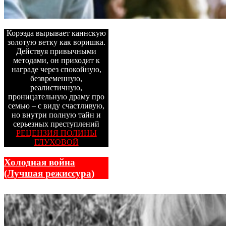
Корээда вырывает каннскую
золотую ветку как воришка.
Действуя привычными
методами, он приходит к
награде через спокойную,
безвременную,
реалистичную,
проницательную драму про
семью – с виду счастливую,
но внутри полную тайн и
серьезных преступлений
РЕЦЕНЗИЯ ПОЛИНЫ
ГЛУХОВОЙ
Холодная война
(Лучшая режиссура)