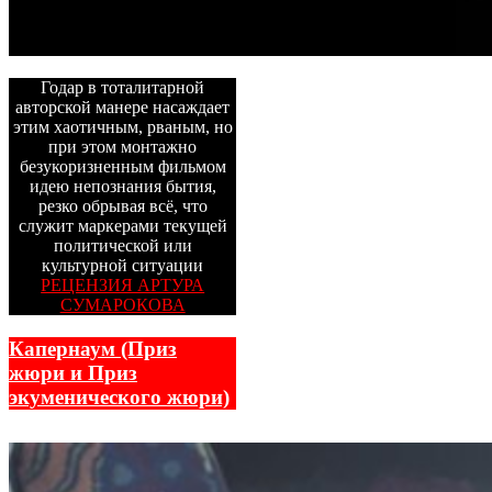
Годар в тоталитарной
авторской манере насаждает
этим хаотичным, рваным, но
при этом монтажно
безукоризненным фильмом
идею непознания бытия,
резко обрывая всё, что
служит маркерами текущей
политической или
культурной ситуации
РЕЦЕНЗИЯ АРТУРА
СУМАРОКОВА
Капернаум (Приз
жюри и Приз
экуменического жюри)