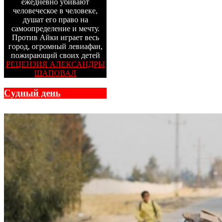
ежедневно убивают
человеческое в человеке,
душат его право на
самоопределение и мечту.
Против Айки играет весь
город, огромный левиафан,
пожирающий своих детей
РЕЦЕНЗИЯ АЛЕКСАНДРЫ
ШАПОВАЛ
Судный день