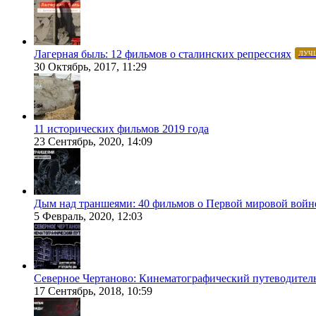
Лагерная быль: 12 фильмов о сталинских репрессиях
ЛУЧ
30 Октябрь, 2017, 11:29
11 исторических фильмов 2019 года
23 Сентябрь, 2020, 14:09
Дым над траншеями: 40 фильмов о Первой мировой войн
5 Февраль, 2020, 12:03
Северное Чертаново: Кинематографический путеводител
17 Сентябрь, 2018, 10:59