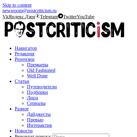
Skip to content
newsroom@postcriticism.ru
Vk
Яндекс.Дзен
Telegram
Twitter
YouTube
Навигатор
Редакция
Рецензии
Премьеры
Old Fashioned
Well Done
Статьи
Путеводители
Подборки
Лица
Сериалы
Разное
Дайджесты
Превью
Интерактив
Новости
Результат поиска: