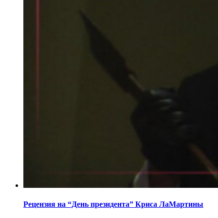
Рецензия на “День президента” Криса ЛаМартины