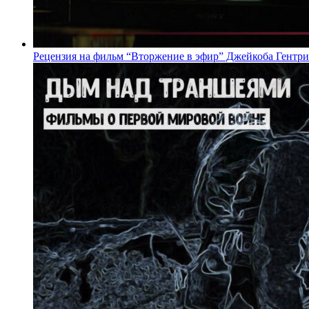
Рецензия на фильм “Вторжение в эфир” Джейкоба Гентри