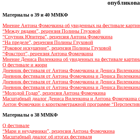
опубликова
Материалы о 39 и 40 ММКФ
Мнение Антона Фомочкина об увиденных на фестивале карти
“Между рядами”, рецензия Полины Глуховой
“Спутник Юпитера”, рецензия Антона Фомочкина
“На пределе”, рецензия Полины Глуховой
“Роковое искушение”, рецензия Полины Глуховой
“Фокстрот”, рецензия Антона Фомочкина
Мнение Дениса Виленкина об увиденных на фестивале картин
О фестивале и жюри
Дневник фестиваля от Антона Фомочкина и Дениса Виленкина,
Дневник фестиваля от Антона Фомочкина и Дениса Виленкина,
Дневник фестиваля от Антона Фомочкина и Дениса Виленкина,
Дневник фестиваля от Антона Фомочкина и Дениса Виленкина,
“Молодой Годар”, рецензия Антона Фомочкина
Масштабный диалог Дениса Виленкина и Антона Фомочкина о
Антон Фомочкин о короткометражной программе “Перспектив
Материалы о 38 ММКФ
О фестивале
“Мари и неудачники”, рецензия Антона Фомочкина
Масштабный диалог об итогах фестиваля