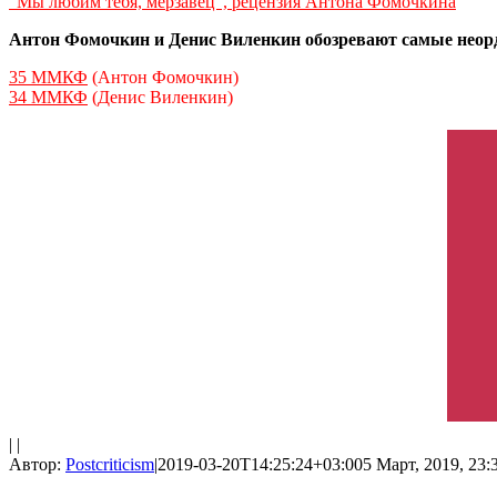
“Мы любим тебя, мерзавец”, рецензия Антона Фомочкина
Антон Фомочкин и Денис Виленкин обозревают самые нео
35 ММКФ
(Антон Фомочкин)
34 ММКФ
(Денис Виленкин)
| |
Автор:
Postcriticism
|
2019-03-20T14:25:24+03:00
5 Март, 2019, 23: