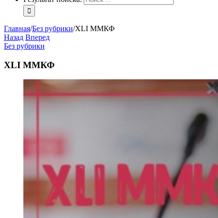
Главная
/
Без рубрики
/
XLI ММКФ
Назад
Вперед
Без рубрики
XLI ММКФ